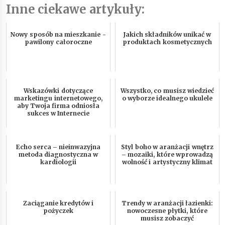
Inne ciekawe artykuły:
Nowy sposób na mieszkanie -
Jakich składników unikać w
pawilony całoroczne
produktach kosmetycznych
Wskazówki dotyczące
Wszystko, co musisz wiedzieć
marketingu internetowego,
o wyborze idealnego ukulele
aby Twoja firma odniosła
sukces w Internecie
Echo serca – nieinwazyjna
Styl boho w aranżacji wnętrz
metoda diagnostyczna w
– mozaiki, które wprowadzą
kardiologii
wolność i artystyczny klimat
Zaciąganie kredytów i
Trendy w aranżacji łazienki:
pożyczek
nowoczesne płytki, które
musisz zobaczyć