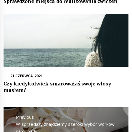
Sprawdzone miejsca do realizowania ćwiczeń
21 CZERWCA, 2021
Czy kiedykolwiek smarowałaś swoje włosy
masłem?
Nawigacja
wpisu
Previous
Previous
W sprzedaży znajdziemy szeroki wybór worków
post:
na odpady