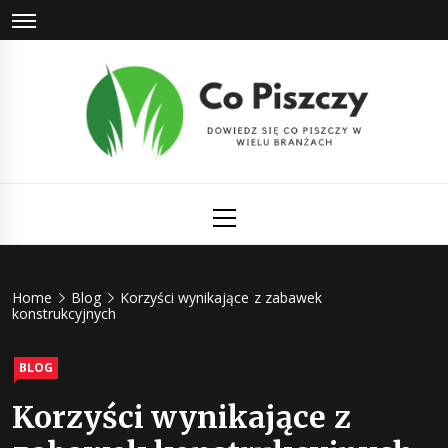
Skip
to
content
Co Piszczy
Dowiedz się co piszczy w wielu branżach
Primary
Menu
Home
Blog
Korzyści wynikające z zabawek
konstrukcyjnych
BLOG
Korzyści wynikające z