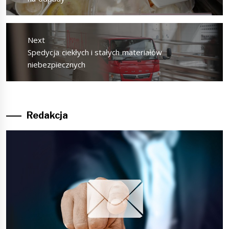
Next
Next
Spedycja ciekłych i stałych materiałów
post:
niebezpiecznych
Redakcja