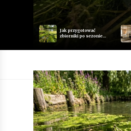
Jak przygotować
wskie w
zbiorniki po sezonie
zimowym:
ystyka
Kompleksowy
dyckiego
poradnik wiosenny
dla profesjonalnych
hodowców