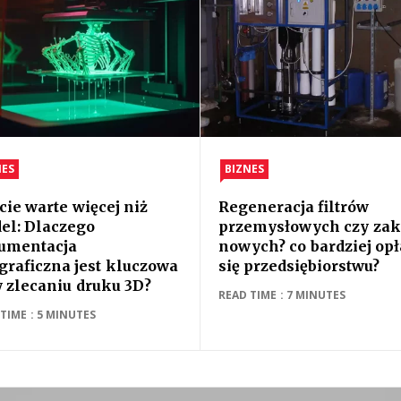
NES
BIZNES
cie warte więcej niż
Regeneracja filtrów
el: Dlaczego
przemysłowych czy za
umentacja
nowych? co bardziej op
graficzna jest kluczowa
się przedsiębiorstwu?
y zlecaniu druku 3D?
READ TIME : 7 MINUTES
TIME : 5 MINUTES