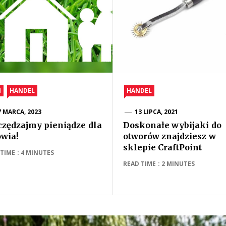
M
HANDEL
HANDEL
7 MARCA, 2023
13 LIPCA, 2021
czędzajmy pieniądze dla
Doskonałe wybijaki do
owia!
otworów znajdziesz w
sklepie CraftPoint
TIME : 4 MINUTES
READ TIME : 2 MINUTES