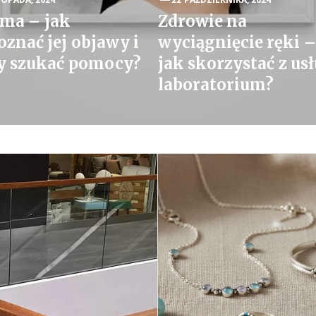
ma – jak
Zdrowie na
oznać jej objawy i
wyciągnięcie ręki –
y szukać pomocy?
jak skorzystać z us
laboratorium?