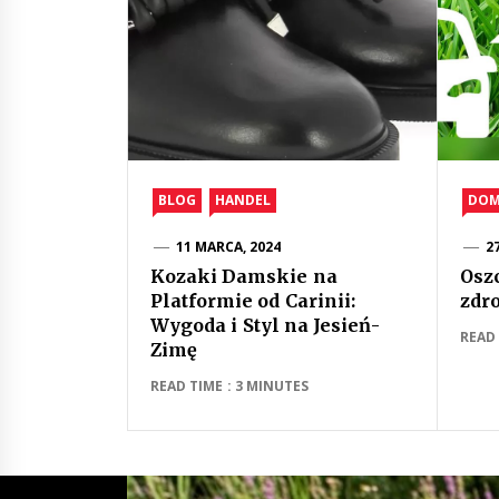
BLOG
HANDEL
DO
11 MARCA, 2024
2
Kozaki Damskie na
Osz
Platformie od Carinii:
zdr
Wygoda i Styl na Jesień-
READ 
Zimę
READ TIME : 3 MINUTES