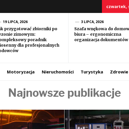
czwartek, s
19 LIPCA, 2026
3 LIPCA, 2026
ak przygotować zbiorniki po
Szafa wnękowa do domo
ezonie zimowym:
biura – ergonomiczna
szczy
ompleksowy poradnik
organizacja dokumentów
iosenny dla profesjonalnych
odowców
Motoryzacja
Nieruchomości
Turystyka
Zdrowie
Najnowsze publikacje