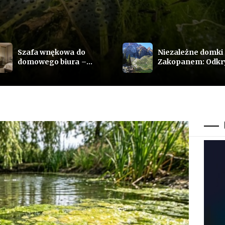
Szafa wnękowa do
Niezależne domki
domowego biura –
Zakopanem: Odkr
ergonomiczna
najwyższy komfort
organizacja
prywatność na
dokumentów
Podhalu