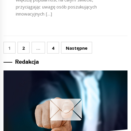
przyciągając uwagę osób poszukujących
innowacyjnych […]
Stronicowanie
1
2
…
4
Następne
wpisów
Redakcja