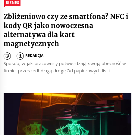
BIZNES
Zbliżeniowo czy ze smartfona? NFC i
kody QR jako nowoczesna
alternatywa dla kart
magnetycznych
REDAKCJA
Sposób, w jaki pracownicy potwierdzają swoją obecność w
firmie, przeszedł długą drogę.Od papierowych list i