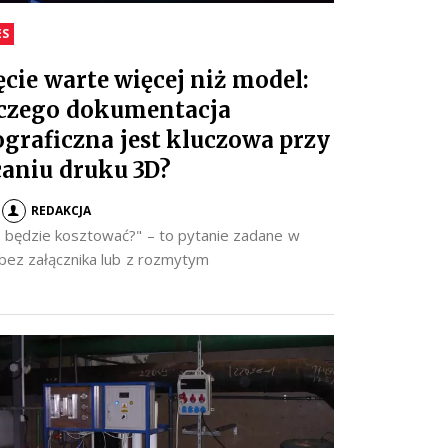
ES
ęcie warte więcej niż model:
czego dokumentacja
ograficzna jest kluczowa przy
caniu druku 3D?
REDAKCJA
to będzie kosztować?" – to pytanie zadane w
 bez załącznika lub z rozmytym