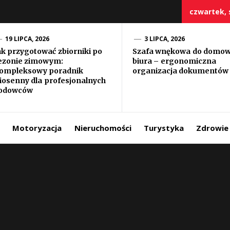
czwartek, s
19 LIPCA, 2026
3 LIPCA, 2026
ak przygotować zbiorniki po
Szafa wnękowa do domo
ezonie zimowym:
biura – ergonomiczna
szczy
ompleksowy poradnik
organizacja dokumentów
iosenny dla profesjonalnych
odowców
Motoryzacja
Nieruchomości
Turystyka
Zdrowie