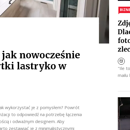
BIZN
Zdj
Dla
fot
zle
 jak nowocześnie
tki lastryko w
"Ile 
mailu
ak wykorzystać je z pomysłem? Powrót
nżacji to odpowiedź na potrzebę łączenia
nością i odważnym designem. Aby
rto zestawiać je z minimalistycznymi