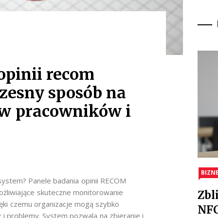
opinii recom
zesny sposób na
ów pracowników i
BIZN
 system? Panele badania opinii RECOM
żliwiające skuteczne monitorowanie
Zbl
ięki czemu organizacje mogą szybko
NFC
 i problemy. System pozwala na zbieranie i