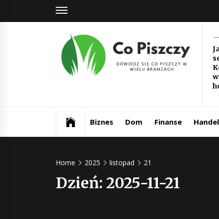
Skip
to
content
Co
J
s
Pi
K
w
Dowiedz się co piszczy w wielu branżach
h
Biznes
Dom
Finanse
Handel
Home
2025
listopad
21
Dzień:
2025-11-21