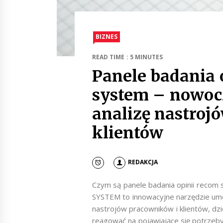
BIZNES
READ TIME : 5 MINUTES
Panele badania 
system – nowoc
analizę nastroj
klientów
REDAKCJA
Czym są panele badania opinii recom
SYSTEM to innowacyjne narzędzie umo
nastrojów pracowników i klientów, dz
reagować na pojawiające się potrzeby