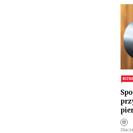
BIZN
Spo
prz
pie
Dlacz