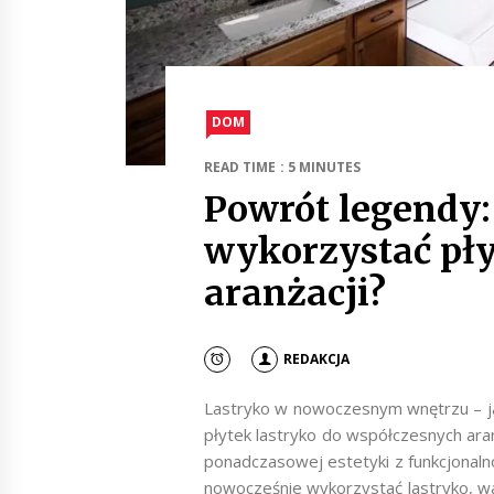
DOM
READ TIME : 5 MINUTES
Powrót legendy:
wykorzystać pły
aranżacji?
REDAKCJA
Lastryko w nowoczesnym wnętrzu – j
płytek lastryko do współczesnych ara
ponadczasowej estetyki z funkcjonal
nowocześnie wykorzystać lastryko, wa