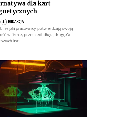
ernatywa dla kart
gnetycznych
REDAKCJA
b, w jaki pracownicy potwierdzają swoją
ość w firmie, przeszedł długą drogę.Od
owych list i