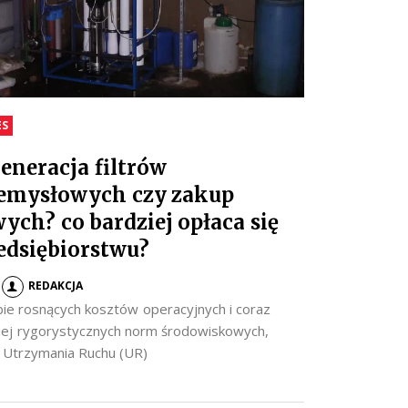
ES
eneracja filtrów
emysłowych czy zakup
ych? co bardziej opłaca się
edsiębiorstwu?
REDAKCJA
ie rosnących kosztów operacyjnych i coraz
iej rygorystycznych norm środowiskowych,
y Utrzymania Ruchu (UR)