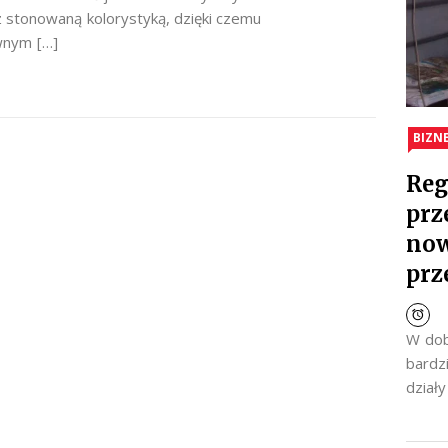
z stonowaną kolorystyką, dzięki czemu
wnym […]
BIZN
Reg
prz
now
prz
W dob
bardz
dział