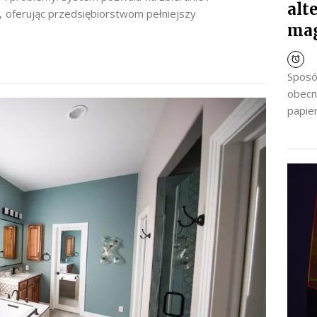
alt
, oferując przedsiębiorstwom pełniejszy
ma
Sposó
obecn
papier