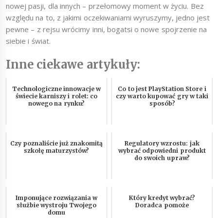
nowej pasji, dla innych – przełomowy moment w życiu. Bez
względu na to, z jakimi oczekiwaniami wyruszymy, jedno jest
pewne – z rejsu wrócimy inni, bogatsi o nowe spojrzenie na
siebie i świat.
Inne ciekawe artykuły:
Technologiczne innowacje w
Co to jest PlayStation Store i
świecie karniszy i rolet: co
czy warto kupować gry w taki
nowego na rynku?
sposób?
Czy poznaliście już znakomitą
Regulatory wzrostu: jak
szkołę maturzystów?
wybrać odpowiedni produkt
do swoich upraw?
Imponujące rozwiązania w
Który kredyt wybrać?
służbie wystroju Twojego
Doradca pomoże
domu