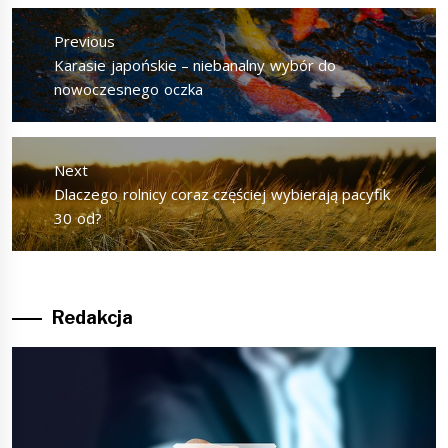
Nawigacja
wpisu
Previous
Previous
Karasie japońskie – niebanalny wybór do
post:
nowoczesnego oczka
Next
Next
Dlaczego rolnicy coraz częściej wybierają pacyfik
post:
30 od?
Redakcja