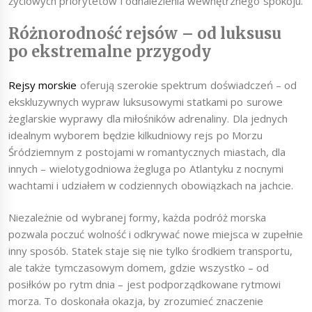
życiowych priorytetów i odnalezienia wewnętrznego spokoju.
Różnorodność rejsów – od luksusu
po ekstremalne przygody
Rejsy morskie
oferują szerokie spektrum doświadczeń – od
ekskluzywnych wypraw luksusowymi statkami po surowe
żeglarskie wyprawy dla miłośników adrenaliny. Dla jednych
idealnym wyborem będzie kilkudniowy rejs po Morzu
Śródziemnym z postojami w romantycznych miastach, dla
innych – wielotygodniowa żegluga po Atlantyku z nocnymi
wachtami i udziałem w codziennych obowiązkach na jachcie.
Niezależnie od wybranej formy, każda podróż morska
pozwala poczuć wolność i odkrywać nowe miejsca w zupełnie
inny sposób. Statek staje się nie tylko środkiem transportu,
ale także tymczasowym domem, gdzie wszystko – od
posiłków po rytm dnia – jest podporządkowane rytmowi
morza. To doskonała okazja, by zrozumieć znaczenie