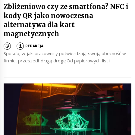
Zbliżeniowo czy ze smartfona? NFC i
kody QR jako nowoczesna
alternatywa dla kart
magnetycznych
REDAKCJA
Sposób, w jaki pracownicy potwierdzają swoją obecność w
firmie, przeszedł długą drogę.Od papierowych list i