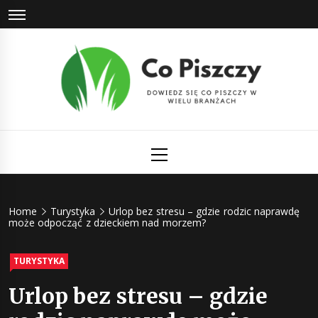
Skip
to
content
Co Piszczy
Dowiedz się co piszczy w wielu branżach
Primary
Menu
Home
Turystyka
Urlop bez stresu – gdzie rodzic naprawdę
może odpocząć z dzieckiem nad morzem?
TURYSTYKA
Urlop bez stresu – gdzie