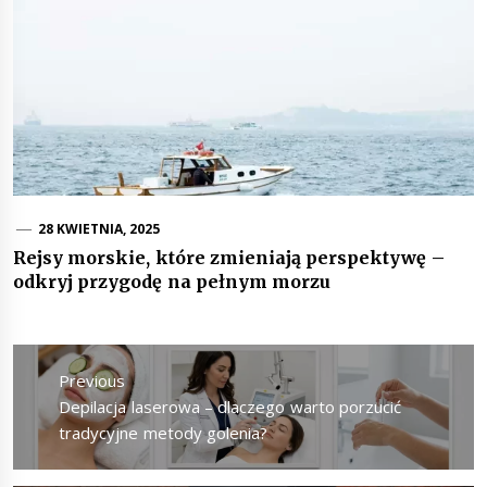
28 KWIETNIA, 2025
Rejsy morskie, które zmieniają perspektywę –
odkryj przygodę na pełnym morzu
Nawigacja
wpisu
Previous
Previous
Depilacja laserowa – dlaczego warto porzucić
post:
tradycyjne metody golenia?