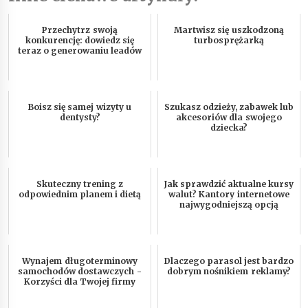
Przechytrz swoją
Martwisz się uszkodzoną
konkurencję: dowiedz się
turbosprężarką
teraz o generowaniu leadów
Boisz się samej wizyty u
Szukasz odzieży, zabawek lub
dentysty?
akcesoriów dla swojego
dziecka?
Skuteczny trening z
Jak sprawdzić aktualne kursy
odpowiednim planem i dietą
walut? Kantory internetowe
najwygodniejszą opcją
Wynajem długoterminowy
Dlaczego parasol jest bardzo
samochodów dostawczych -
dobrym nośnikiem reklamy?
Korzyści dla Twojej firmy