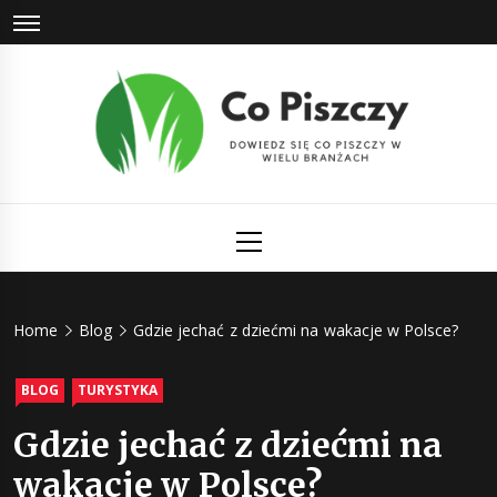
Skip
to
content
Co Piszczy
Dowiedz się co piszczy w wielu branżach
Primary
Menu
Home
Blog
Gdzie jechać z dziećmi na wakacje w Polsce?
BLOG
TURYSTYKA
Gdzie jechać z dziećmi na
wakacje w Polsce?