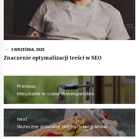
3 WRZEŚNIA, 2025
Znaczenie optymalizacji treści w SEO
Nawigacja
wpisu
Previous
Previous
Mieszkanie w stanie deweloperskim
post:
Next
Next
Skuteczne zrzucanie zbędnych kilogramów
post: