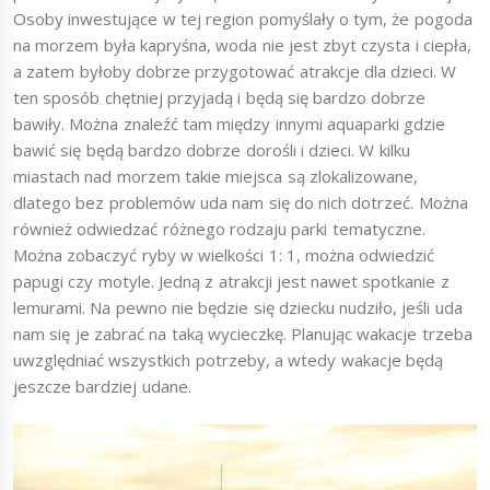
Osoby inwestujące w tej region pomyślały o tym, że pogoda
na morzem była kapryśna, woda nie jest zbyt czysta i ciepła,
a zatem byłoby dobrze przygotować atrakcje dla dzieci. W
ten sposób chętniej przyjadą i będą się bardzo dobrze
bawiły. Można znaleźć tam między innymi aquaparki gdzie
bawić się będą bardzo dobrze dorośli i dzieci. W kilku
miastach nad morzem takie miejsca są zlokalizowane,
dlatego bez problemów uda nam się do nich dotrzeć. Można
również odwiedzać różnego rodzaju parki tematyczne.
Można zobaczyć ryby w wielkości 1: 1, można odwiedzić
papugi czy motyle. Jedną z atrakcji jest nawet spotkanie z
lemurami. Na pewno nie będzie się dziecku nudziło, jeśli uda
nam się je zabrać na taką wycieczkę. Planując wakacje trzeba
uwzględniać wszystkich potrzeby, a wtedy wakacje będą
jeszcze bardziej udane.