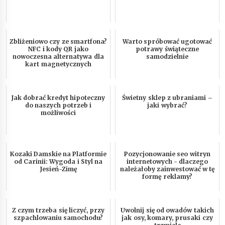
Zbliżeniowo czy ze smartfona?
Warto spróbować ugotować
NFC i kody QR jako
potrawy świąteczne
nowoczesna alternatywa dla
samodzielnie
kart magnetycznych
Jak dobrać kredyt hipoteczny
Świetny sklep z ubraniami –
do naszych potrzeb i
jaki wybrać?
możliwości
Kozaki Damskie na Platformie
Pozycjonowanie seo witryn
od Carinii: Wygoda i Styl na
internetowych - dlaczego
Jesień-Zimę
należałoby zainwestować w tę
formę reklamy?
Z czym trzeba się liczyć, przy
Uwolnij się od owadów takich
szpachlowaniu samochodu?
jak osy, komary, prusaki czy