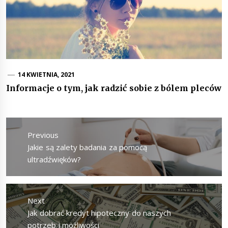
14 KWIETNIA, 2021
Informacje o tym, jak radzić sobie z bólem pleców
Nawigacja
wpisu
Previous
Previous
Jakie są zalety badania za pomocą
post:
ultradźwięków?
Next
Next
Jak dobrać kredyt hipoteczny do naszych
post:
potrzeb i możliwości