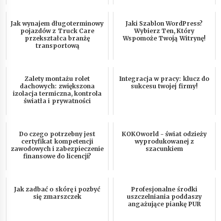
Jak wynajem długoterminowy
Jaki Szablon WordPress?
pojazdów z Truck Care
Wybierz Ten, Który
przekształca branżę
Wspomoże Twoją Witrynę!
transportową
Zalety montażu rolet
Integracja w pracy: klucz do
dachowych: zwiększona
sukcesu twojej firmy!
izolacja termiczna, kontrola
światła i prywatności
Do czego potrzebny jest
KOKOworld - świat odzieży
certyfikat kompetencji
wyprodukowanej z
zawodowych i zabezpieczenie
szacunkiem
finansowe do licencji?
Jak zadbać o skórę i pozbyć
Profesjonalne środki
się zmarszczek
uszczelniania poddaszy
angażujące piankę PUR