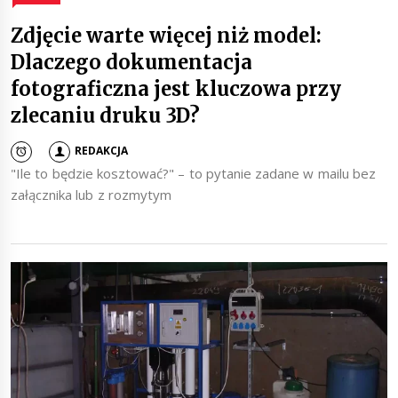
Zdjęcie warte więcej niż model:
Dlaczego dokumentacja
fotograficzna jest kluczowa przy
zlecaniu druku 3D?
REDAKCJA
"Ile to będzie kosztować?" – to pytanie zadane w mailu bez
załącznika lub z rozmytym