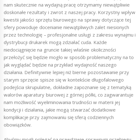
nam skutecznie na wydajną pracę otrzymamy niewątpliwie
doskonałe rezultaty i zwrot z naszej pracy. Korzystny wpływ
kwestii jakości sprzętu biurowego na sprawy dotyczące tej
sfery powoduje docenianie niewątpliwych zalet niesionych
przez technologię – profesjonalne usługi z zakresu wynajmu i
dystrybucji drukarek mogą zdziałać cuda. Każde
niedociągnięcie na gruncie takiej właśnie okoliczności
przełożyć się będzie mogło w sposób problematyczny na to
jak wyglądać będzie na przykład wydajność naszego
działania. Definitywnie lepiej niż bierne pozostawanie przy
starym sprzęcie spisze się w kontekście długofalowego
podejścia skrupulatne, dokładne zapoznanie się z tematyką
walorów aparatury biurowej z górnej półki, co zagwarantuje
nam możliwość wyeliminowania trudności w materii jej
kondycji i działania, jakie mogą stwarzać dodatkowe
komplikacje przy zajmowaniu się sferą codziennych
obowiązków.
Abyśmy mogli polegać na prawdziwie sprawnym przebiegu