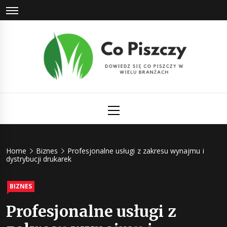
Skip
to
content
Co Piszczy
Dowiedz się co piszczy w wielu branżach
Primary
Menu
Home
Biznes
Profesjonalne usługi z zakresu wynajmu i
dystrybucji drukarek
BIZNES
Profesjonalne usługi z