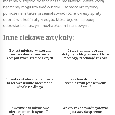
możemy wstępnie poznać nasze możliwości, kwotę którą
będziemy mogli uzyskać w banku. Doradca kredytowy
pomoże nam także przeanalizować różne okresy spłaty,
dobrać wielkość raty kredytu, która będzie najlepiej
odpowiadała naszym możliwościom finansowym.
Inne ciekawe artykuły:
To jest miejsce, w którym
Profesjonalne porady
można dowiedzieć się o
dotyczące blogowania, które
komputerach stacjonarnych
pomogą Ci odnieść sukces
Trwała i skuteczna depilacja
Ile zabawek o profilu
laserowa usunie niechciane
technicznym jest w twoim
włoski na długo
domu?
Inwestycje w luksusowe
Warto spróbować ugotować
nieruchomości: Rynek dla
potrawy świąteczne