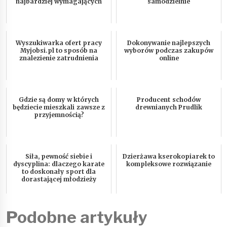
najbardziej wymagających
samodzielnie
Wyszukiwarka ofert pracy
Dokonywanie najlepszych
Myjobsi.pl to sposób na
wyborów podczas zakupów
znalezienie zatrudnienia
online
Gdzie są domy w których
Producent schodów
będziecie mieszkali zawsze z
drewnianych Prudlik
przyjemnością?
Siła, pewność siebie i
Dzierżawa kserokopiarek to
dyscyplina: dlaczego karate
kompleksowe rozwiązanie
to doskonały sport dla
dorastającej młodzieży
Podobne artykuły