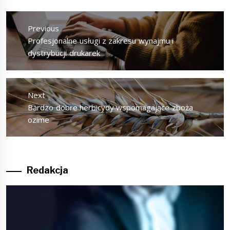
Nawigacja
wpisu
Previous
Previous
Profesjonalne usługi z zakresu wynajmu i
post:
dystrybucji drukarek
Next
Next
Bardzo dobre herbicydy wspomagające zboża
post:
ozime
Redakcja