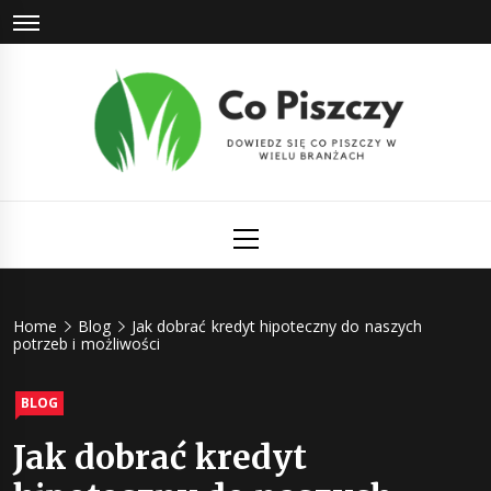
Skip
to
content
Co Piszczy
Dowiedz się co piszczy w wielu branżach
Primary
Menu
Home
Blog
Jak dobrać kredyt hipoteczny do naszych
potrzeb i możliwości
BLOG
Jak dobrać kredyt