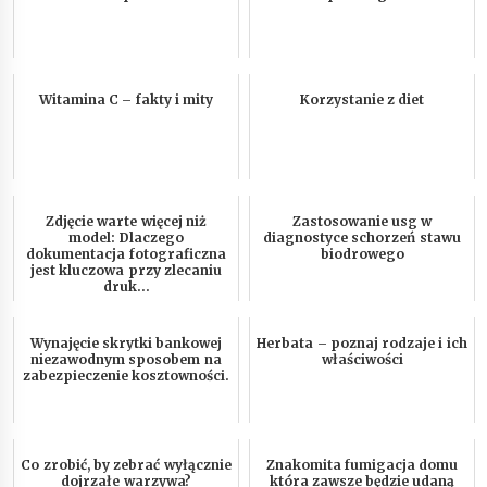
Witamina C – fakty i mity
Korzystanie z diet
Zdjęcie warte więcej niż
Zastosowanie usg w
model: Dlaczego
diagnostyce schorzeń stawu
dokumentacja fotograficzna
biodrowego
jest kluczowa przy zlecaniu
druk...
Wynajęcie skrytki bankowej
Herbata – poznaj rodzaje i ich
niezawodnym sposobem na
właściwości
zabezpieczenie kosztowności.
Co zrobić, by zebrać wyłącznie
Znakomita fumigacja domu
dojrzałe warzywa?
która zawsze będzie udaną