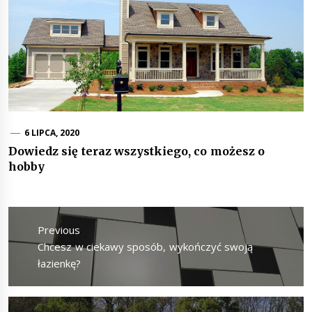
6 LIPCA, 2020
Dowiedz się teraz wszystkiego, co możesz o
hobby
Nawigacja
wpisu
Previous
Previous
Chcesz w ciekawy sposób, wykończyć swoją
post:
łazienkę?