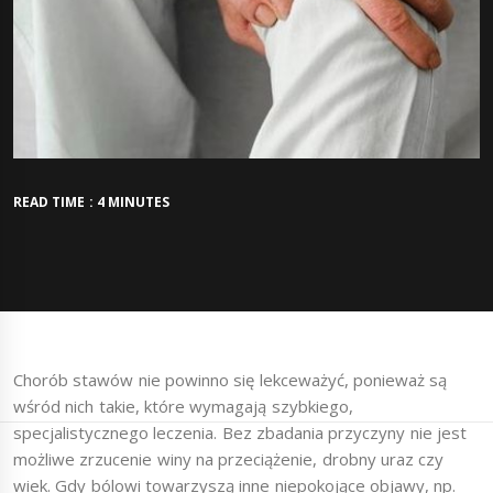
READ TIME : 4 MINUTES
Chorób stawów nie powinno się lekceważyć, ponieważ są
wśród nich takie, które wymagają szybkiego,
specjalistycznego leczenia. Bez zbadania przyczyny nie jest
możliwe zrzucenie winy na przeciążenie, drobny uraz czy
wiek. Gdy bólowi towarzyszą inne niepokojące objawy, np.