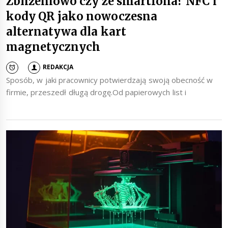
Zbliżeniowo czy ze smartfona? NFC i
kody QR jako nowoczesna
alternatywa dla kart
magnetycznych
REDAKCJA
Sposób, w jaki pracownicy potwierdzają swoją obecność w
firmie, przeszedł długą drogę.Od papierowych list i