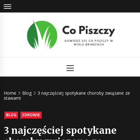
Skip
to
content
Co Piszczy
Dowiedz się co piszczy w wielu branżach
Primary
Menu
Home
Blog
3 najczęściej spotykane choroby związane ze
stawami
BLOG
ZDROWIE
3 najczęściej spotykane