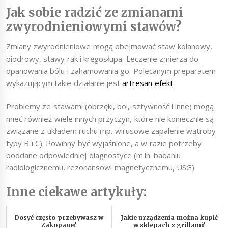
Jak sobie radzić ze zmianami
zwyrodnieniowymi stawów?
Zmiany zwyrodnieniowe mogą obejmować staw kolanowy,
biodrowy, stawy rąk i kręgosłupa. Leczenie zmierza do
opanowania bólu i zahamowania go. Polecanym preparatem
wykazującym takie działanie jest
artresan efekt
.
Problemy ze stawami (obrzęki, ból, sztywność i inne) mogą
mieć również wiele innych przyczyn, które nie koniecznie są
związane z układem ruchu (np. wirusowe zapalenie wątroby
typy B i C). Powinny być wyjaśnione, a w razie potrzeby
poddane odpowiedniej diagnostyce (m.in. badaniu
radiologicznemu, rezonansowi magnetycznemu, USG).
Inne ciekawe artykuły:
Dosyć często przebywasz w
Jakie urządzenia można kupić
Zakopane?
w sklepach z grillami?