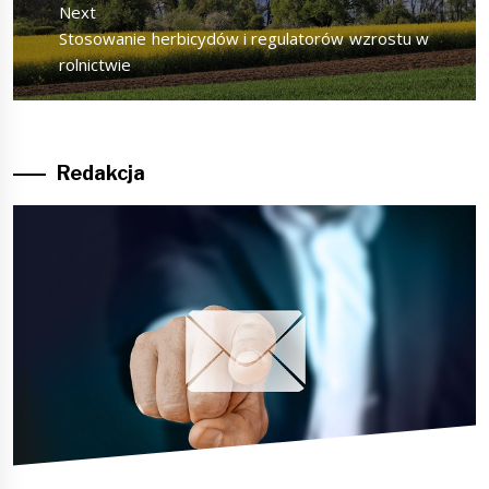
Next
Next
Stosowanie herbicydów i regulatorów wzrostu w
post:
rolnictwie
Redakcja