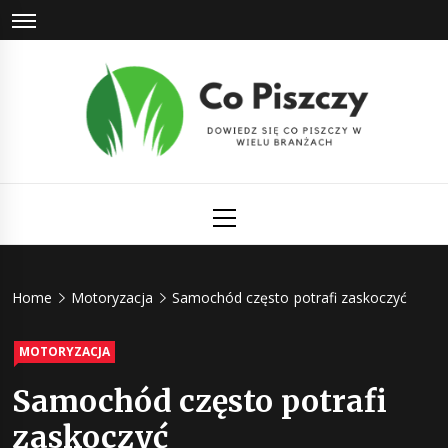
Skip
to
content
Co Piszczy
Dowiedz się co piszczy w wielu branżach
Primary
Menu
Home
Motoryzacja
Samochód często potrafi zaskoczyć
MOTORYZACJA
Samochód często potrafi
zaskoczyć