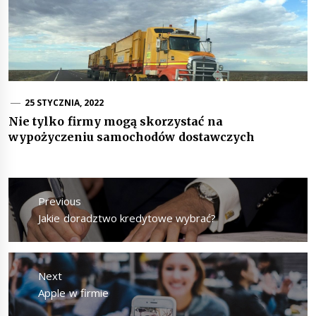
25 STYCZNIA, 2022
Nie tylko firmy mogą skorzystać na
wypożyczeniu samochodów dostawczych
Nawigacja
wpisu
Previous
Previous
Jakie doradztwo kredytowe wybrać?
post:
Next
Next
Apple w firmie
post: