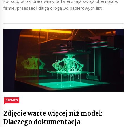
Sposób, w jaki pracownicy potwierdzają swoją obecność w
firmie, przeszedł długą drogę.Od papierowych list i
BIZNES
Zdjęcie warte więcej niż model:
Dlaczego dokumentacja