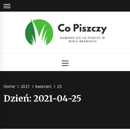
Skip
to
content
Co Piszczy
Dowiedz się co piszczy w wielu branżach
Primary
Menu
Home
2021
kwiecień
25
Dzień:
2021-04-25