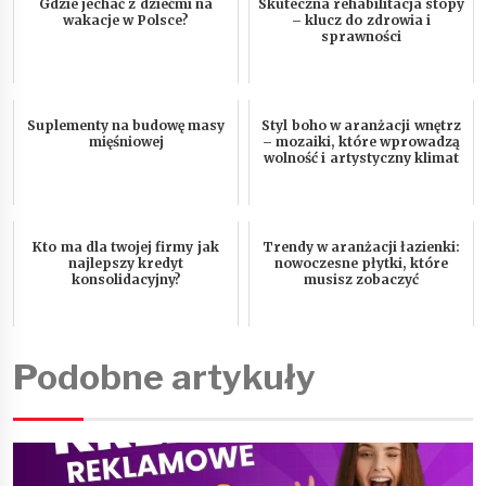
Gdzie jechać z dziećmi na
Skuteczna rehabilitacja stopy
wakacje w Polsce?
– klucz do zdrowia i
sprawności
Suplementy na budowę masy
Styl boho w aranżacji wnętrz
mięśniowej
– mozaiki, które wprowadzą
wolność i artystyczny klimat
Kto ma dla twojej firmy jak
Trendy w aranżacji łazienki:
najlepszy kredyt
nowoczesne płytki, które
konsolidacyjny?
musisz zobaczyć
Podobne artykuły