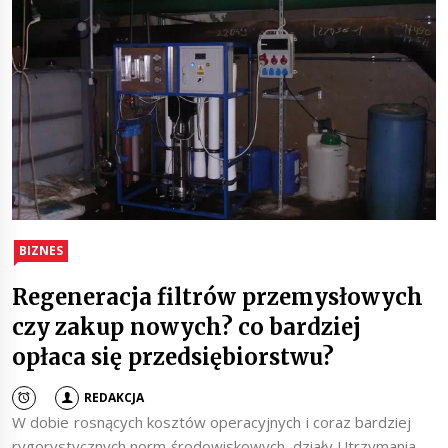
BIZNES
Regeneracja filtrów przemysłowych
czy zakup nowych? co bardziej
opłaca się przedsiębiorstwu?
REDAKCJA
W dobie rosnących kosztów operacyjnych i coraz bardziej
rygorystycznych norm środowiskowych, działy Utrzymania