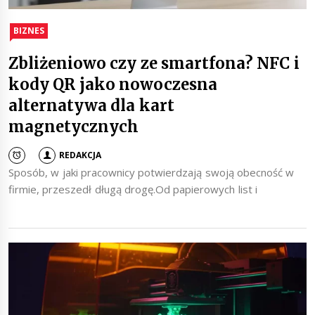
BIZNES
Zbliżeniowo czy ze smartfona? NFC i
kody QR jako nowoczesna
alternatywa dla kart
magnetycznych
REDAKCJA
Sposób, w jaki pracownicy potwierdzają swoją obecność w
firmie, przeszedł długą drogę.Od papierowych list i