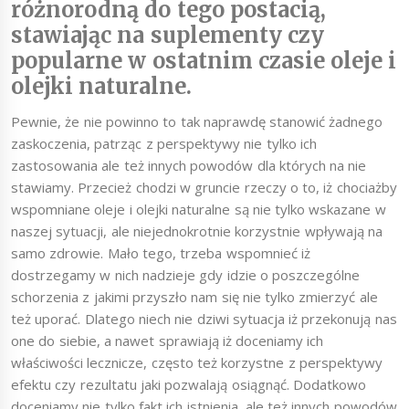
różnorodną do tego postacią,
stawiając na suplementy czy
popularne w ostatnim czasie oleje i
olejki naturalne.
Pewnie, że nie powinno to tak naprawdę stanowić żadnego
zaskoczenia, patrząc z perspektywy nie tylko ich
zastosowania ale też innych powodów dla których na nie
stawiamy. Przecież chodzi w gruncie rzeczy o to, iż chociażby
wspomniane oleje i olejki naturalne są nie tylko wskazane w
naszej sytuacji, ale niejednokrotnie korzystnie wpływają na
samo zdrowie. Mało tego, trzeba wspomnieć iż
dostrzegamy w nich nadzieje gdy idzie o poszczególne
schorzenia z jakimi przyszło nam się nie tylko zmierzyć ale
też uporać. Dlatego niech nie dziwi sytuacja iż przekonują nas
one do siebie, a nawet sprawiają iż doceniamy ich
właściwości lecznicze, często też korzystne z perspektywy
efektu czy rezultatu jaki pozwalają osiągnąć. Dodatkowo
doceniamy nie tylko fakt ich istnienia, ale też innych powodów