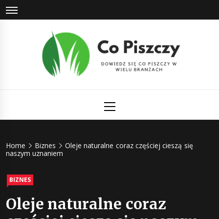
Skip
to
content
Co Piszczy
Dowiedz się co piszczy w wielu branżach
Primary
Menu
Home
Biznes
Oleje naturalne coraz częściej cieszą się
naszym uznaniem
BIZNES
Oleje naturalne coraz