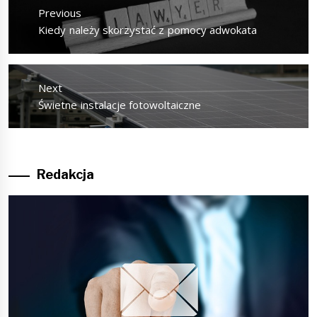
wpisu
Previous
Previous
Kiedy należy skorzystać z pomocy adwokata
post:
Next
Next
Świetne instalacje fotowoltaiczne
post:
Redakcja