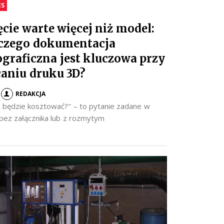
ES
ęcie warte więcej niż model:
czego dokumentacja
ograficzna jest kluczowa przy
caniu druku 3D?
REDAKCJA
to będzie kosztować?" – to pytanie zadane w
 bez załącznika lub z rozmytym