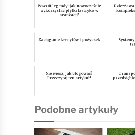
Powrót legendy: jak nowocześnie
Dzierżawa
wykorzystać płytki lastryko w
kompleks
aranżacji?
Zaciąganie kredytów i pożyczek
Systemy
tr
Nie wiesz, jak blogować?
Transpor
Przeczytaj ten artykuł!
przedsiębi
Podobne artykuły