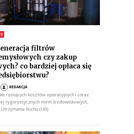
ES
eneracja filtrów
emysłowych czy zakup
ych? co bardziej opłaca się
edsiębiorstwu?
REDAKCJA
ie rosnących kosztów operacyjnych i coraz
iej rygorystycznych norm środowiskowych,
y Utrzymania Ruchu (UR)