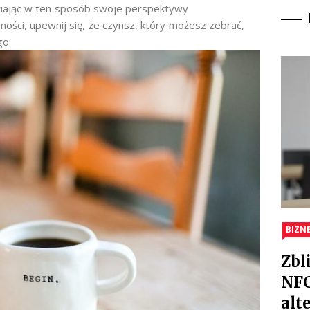
awiając w ten sposób swoje perspektywy
ości, upewnij się, że czynsz, który możesz zebrać,
go.
BIZN
Zbl
NFC
alt