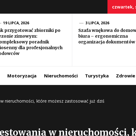
czwartek, s
19 LIPCA, 2026
3 LIPCA, 2026
ak przygotować zbiorniki po
Szafa wnękowa do domo
ezonie zimowym:
biura – ergonomiczna
szczy
ompleksowy poradnik
organizacja dokumentów
iosenny dla profesjonalnych
odowców
Motoryzacja
Nieruchomości
Turystyka
Zdrowie
w nieruchomości, które możesz zastosować już dziś
estowania w nieruchomości, 