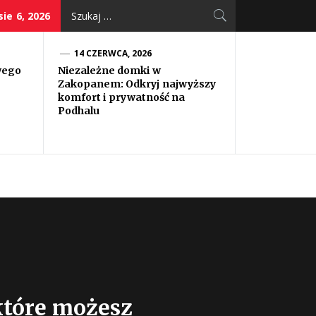
Szukaj:
ie 6, 2026
14 CZERWCA, 2026
wego
Niezależne domki w
Zakopanem: Odkryj najwyższy
komfort i prywatność na
Podhalu
które możesz