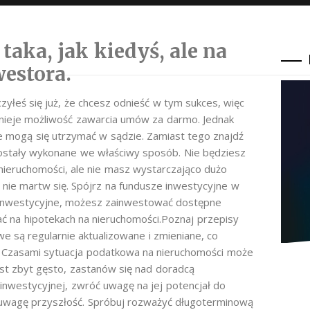
taka, jak kiedyś, ale na
estora.
yłeś się już, że chcesz odnieść w tym sukces, więc
Istnieje możliwość zawarcia umów za darmo. Jednak
e mogą się utrzymać w sądzie. Zamiast tego znajdź
ostały wykonane we właściwy sposób. Nie będziesz
 nieruchomości, ale nie masz wystarczająco dużo
 nie martw się. Spójrz na fundusze inwestycyjne w
e inwestycyjne, możesz zainwestować dostępne
ać na hipotekach na nieruchomości.Poznaj przepisy
e są regularnie aktualizowane i zmieniane, co
ch. Czasami sytuacja podatkowa na nieruchomości może
st zbyt gęsto, zastanów się nad doradcą
inwestycyjnej, zwróć uwagę na jej potencjał do
d uwagę przyszłość. Spróbuj rozważyć długoterminową