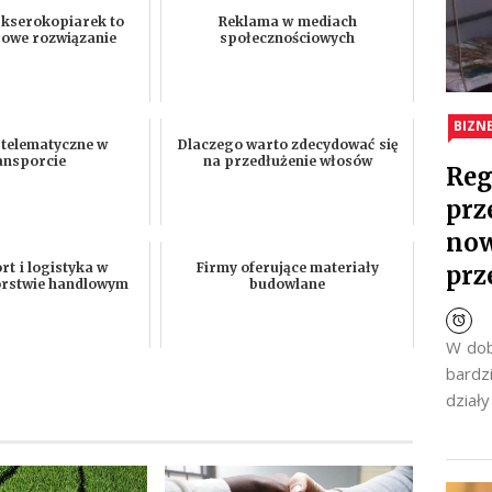
 kserokopiarek to
Reklama w mediach
owe rozwiązanie
społecznościowych
BIZN
 telematyczne w
Dlaczego warto zdecydować się
ansporcie
na przedłużenie włosów
Reg
prz
now
t i logistyka w
Firmy oferujące materiały
prz
orstwie handlowym
budowlane
W dob
bardz
dział