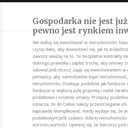
Gospodarka nie jest już 
pewno jest rynkiem inw
Nie wahaj się inwestować w nieruchomości. Naucz
czytaj dalej, aby dowiedzieć się, jak to zrobić!
zawsze uważaj na to. Te bezpłatne kontrakty ni
dobrego prawnika i zapłać trochę, aby umowy z
żałować.Jeśli chcesz zająć się inwestowaniem w
pieniędzy, aby samodzielnie kupić nieruchomość,
nieruchomości. Działając podobnie jak fundusz
fundusze w większą pulę grupową i nadal zarabi
podatkowe i ostatnie zmiany. Przepisy podatkow
oznacza, że ​​do Ciebie należy przestrzeganie i
naprawdę skomplikować. Kiedy wydaje się, że je
podatkowym.Jeśli szukasz dobrej nieruchomości 
wzrostu wartości. Upewnij się, że bierzesz po