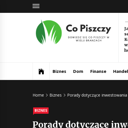
Skip
to
content
Co
J
s
Pi
K
w
Dowiedz się co piszczy w wielu branżach
h
Biznes
Dom
Finanse
Handel
Home
Biznes
Porady dotyczące inwestowania 
BIZNES
Porady dotyczące inw