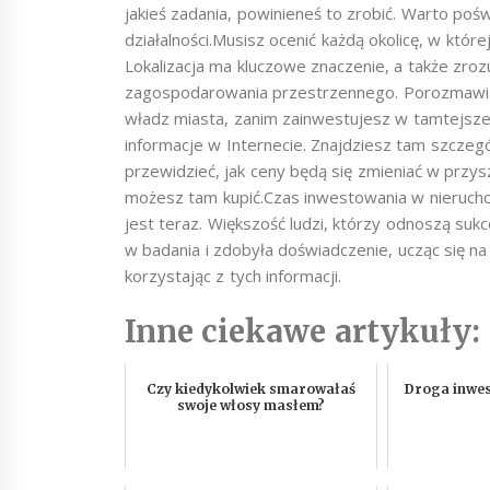
jakieś zadania, powinieneś to zrobić. Warto poś
działalności.Musisz ocenić każdą okolicę, w które
Lokalizacja ma kluczowe znaczenie, a także zr
zagospodarowania przestrzennego. Porozmawiaj
władz miasta, zanim zainwestujesz w tamtejsze 
informacje w Internecie. Znajdziesz tam szczeg
przewidzieć, jak ceny będą się zmieniać w przyszł
możesz tam kupić.Czas inwestowania w nieruchom
jest teraz. Większość ludzi, którzy odnoszą su
w badania i zdobyła doświadczenie, ucząc się na
korzystając z tych informacji.
Inne ciekawe artykuły:
Czy kiedykolwiek smarowałaś
Droga inwes
swoje włosy masłem?