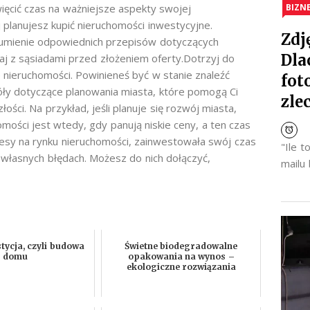
więcić czas na ważniejsze aspekty swojej
BIZN
j planujesz kupić nieruchomości inwestycyjne.
Zdj
ozumienie odpowiednich przepisów dotyczących
Dla
 z sąsiadami przed złożeniem oferty.Dotrzyj do
nieruchomości. Powinieneś być w stanie znaleźć
fot
óły dotyczące planowania miasta, które pomogą Ci
zle
ości. Na przykład, jeśli planuje się rozwój miasta,
ości jest wtedy, gdy panują niskie ceny, a ten czas
kcesy na rynku nieruchomości, zainwestowała swój czas
"Ile 
 własnych błędach. Możesz do nich dołączyć,
mailu
tycja, czyli budowa
Świetne biodegradowalne
domu
opakowania na wynos –
ekologiczne rozwiązania