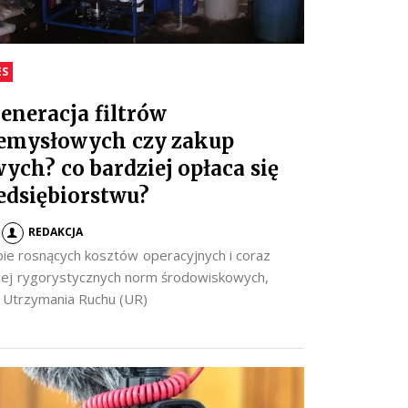
ES
eneracja filtrów
emysłowych czy zakup
ych? co bardziej opłaca się
edsiębiorstwu?
REDAKCJA
ie rosnących kosztów operacyjnych i coraz
iej rygorystycznych norm środowiskowych,
y Utrzymania Ruchu (UR)