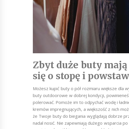
Zbyt duże buty mają 
się o stopę i powsta
Możesz kupić buty o pół rozmiaru większe dla w
buty outdoorowe w dobrej kondycji, powinieneś 
polerować. Pomoże im to odpychać wodę i ładnie 
kremów impregnujących, a większość z nich możn
że Twoje buty do biegania wyglądają dobrze prze
nadal nosić. Nie zapewniają dużego wsparcia p