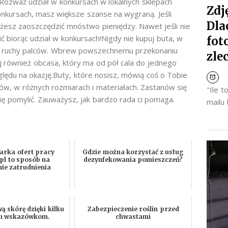
.Rozważ udział w konkursach w lokalnych sklepach
Zdj
onkursach, masz większe szanse na wygraną. Jeśli
Dla
esz zaoszczędzić mnóstwo pieniędzy. Nawet jeśli nie
 biorąc udział w konkursach!Nigdy nie kupuj buta, w
fot
na ruchy palców. Wbrew powszechnemu przekonaniu
zle
j również obcasa, który ma od pół cala do jednego
ędu na okazję.Buty, które nosisz, mówią coś o Tobie
ów, w różnych rozmiarach i materiałach. Zastanów się
"Ile 
się pomylić. Zauważysz, jak bardzo rada ci pomaga.
mailu
arka ofert pracy
Gdzie można korzystać z usług
pl to sposób na
dezynfekowania pomieszczeń?
nie zatrudnienia
ą skórę dzięki kilku
Zabezpieczenie roślin przed
m wskazówkom.
chwastami