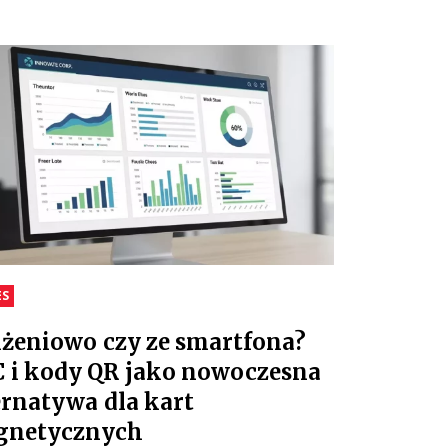
ES
iżeniowo czy ze smartfona?
 i kody QR jako nowoczesna
ernatywa dla kart
gnetycznych