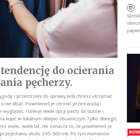
Sposó
obecn
papier
tendencję do ocierania
wania pęcherzy.
ygody i przestrzeni do uprawy.Jeśli chcesz utrzymać
o nie dbać. Powinieneś je chronić przed wodą i
wyglądać. Istnieje wiele opcji pasty do butów i
a kupić w lokalnym sklepie obuwniczym.Tylko dlatego,
z wiele, wiele lat, nie oznacza to, że powinieneś je
BIZN
o przejechaniu około 300-500 mil. Po tym momencie