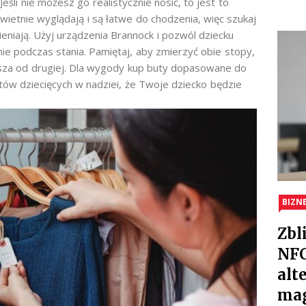
 Jeśli nie możesz go realistycznie nosić, to jest to
wietnie wyglądają i są łatwe do chodzenia, więc szukaj
eniają. Użyj urządzenia Brannock i pozwól dziecku
ie podczas stania. Pamiętaj, aby zmierzyć obie stopy,
ksza od drugiej. Dla wygody kup buty dopasowane do
tów dziecięcych w nadziei, że Twoje dziecko będzie
BIZN
Zbl
NFC
alt
ma