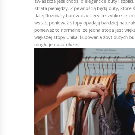
zwłaszcza jeśli chodzi o eleganckie buty i szpilki.
strata pieniędzy. Z pewnością będą buty, które ś
dalej.Rozmiary butów dziecięcych szybko się zmi
wstać, ponieważ stopy opadają bardziej naturaln
ponieważ to normalne, że jedna stopa jest wię
większej stopy.Unikaj kupowania zbyt dużych bu
mogło je nosić dłużej.