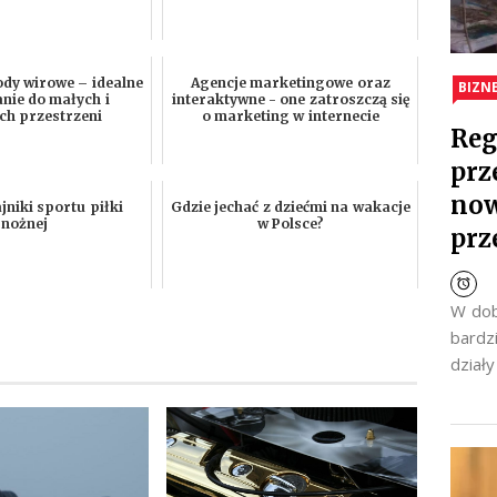
ody wirowe – idealne
Agencje marketingowe oraz
BIZN
nie do małych i
interaktywne - one zatroszczą się
ch przestrzeni
o marketing w internecie
Reg
prz
now
ajniki sportu piłki
Gdzie jechać z dziećmi na wakacje
nożnej
w Polsce?
prz
W dob
bardz
dział