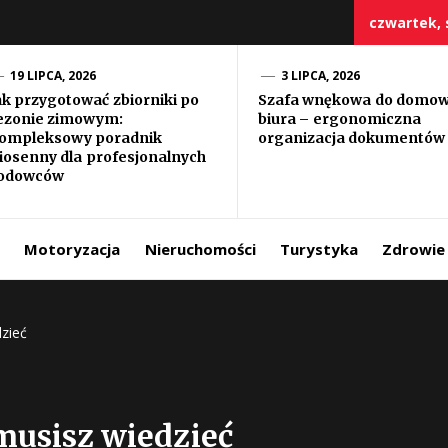
czwartek, s
19 LIPCA, 2026
3 LIPCA, 2026
ak przygotować zbiorniki po
Szafa wnękowa do domo
ezonie zimowym:
biura – ergonomiczna
szczy
ompleksowy poradnik
organizacja dokumentów
iosenny dla profesjonalnych
odowców
Motoryzacja
Nieruchomości
Turystyka
Zdrowie
zieć
musisz wiedzieć