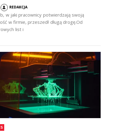
REDAKCJA
b, w jaki pracownicy potwierdzają swoją
ość w firmie, przeszedł długą drogę.Od
owych list i
ES