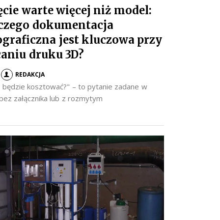
ęcie warte więcej niż model:
czego dokumentacja
ograficzna jest kluczowa przy
caniu druku 3D?
REDAKCJA
to będzie kosztować?" – to pytanie zadane w
 bez załącznika lub z rozmytym