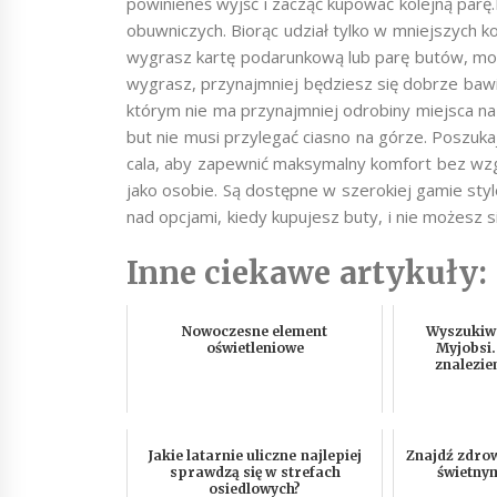
powinieneś wyjść i zacząć kupować kolejną parę
obuwniczych. Biorąc udział tylko w mniejszych k
wygrasz kartę podarunkową lub parę butów, moż
wygrasz, przynajmniej będziesz się dobrze bawić
którym nie ma przynajmniej odrobiny miejsca 
but nie musi przylegać ciasno na górze. Poszuka
cala, aby zapewnić maksymalny komfort bez wzgl
jako osobie. Są dostępne w szerokiej gamie styl
nad opcjami, kiedy kupujesz buty, i nie możesz 
Inne ciekawe artykuły:
Nowoczesne element
Wyszukiw
oświetleniowe
Myjobsi.
znalezie
Jakie latarnie uliczne najlepiej
Znajdź zdrow
sprawdzą się w strefach
świetny
osiedlowych?