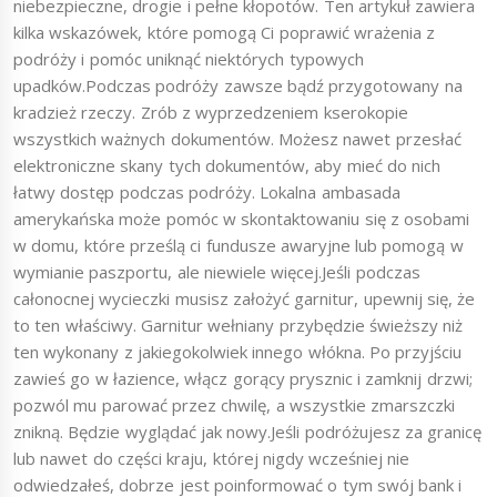
niebezpieczne, drogie i pełne kłopotów. Ten artykuł zawiera
kilka wskazówek, które pomogą Ci poprawić wrażenia z
podróży i pomóc uniknąć niektórych typowych
upadków.Podczas podróży zawsze bądź przygotowany na
kradzież rzeczy. Zrób z wyprzedzeniem kserokopie
wszystkich ważnych dokumentów. Możesz nawet przesłać
elektroniczne skany tych dokumentów, aby mieć do nich
łatwy dostęp podczas podróży. Lokalna ambasada
amerykańska może pomóc w skontaktowaniu się z osobami
w domu, które prześlą ci fundusze awaryjne lub pomogą w
wymianie paszportu, ale niewiele więcej.Jeśli podczas
całonocnej wycieczki musisz założyć garnitur, upewnij się, że
to ten właściwy. Garnitur wełniany przybędzie świeższy niż
ten wykonany z jakiegokolwiek innego włókna. Po przyjściu
zawieś go w łazience, włącz gorący prysznic i zamknij drzwi;
pozwól mu parować przez chwilę, a wszystkie zmarszczki
znikną. Będzie wyglądać jak nowy.Jeśli podróżujesz za granicę
lub nawet do części kraju, której nigdy wcześniej nie
odwiedzałeś, dobrze jest poinformować o tym swój bank i