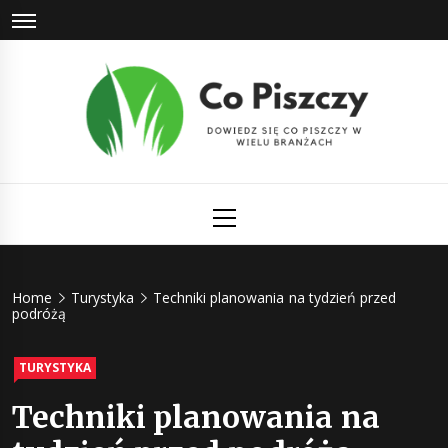
Skip
to
content
Co Piszczy
Dowiedz się co piszczy w wielu branżach
Primary
Menu
Home
Turystyka
Techniki planowania na tydzień przed
podróżą
TURYSTYKA
Techniki planowania na