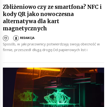
Zbliżeniowo czy ze smartfona? NFC i
kody QR jako nowoczesna
alternatywa dla kart
magnetycznych
REDAKCJA
Sposób, w jaki pracownicy potwierdzają swoją obecność w
firmie, przeszedł długą drogę.Od papierowych list i