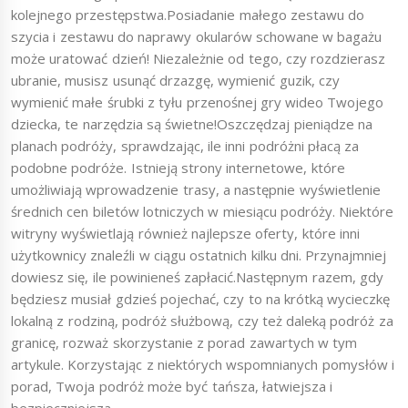
kolejnego przestępstwa.Posiadanie małego zestawu do
szycia i zestawu do naprawy okularów schowane w bagażu
może uratować dzień! Niezależnie od tego, czy rozdzierasz
ubranie, musisz usunąć drzazgę, wymienić guzik, czy
wymienić małe śrubki z tyłu przenośnej gry wideo Twojego
dziecka, te narzędzia są świetne!Oszczędzaj pieniądze na
planach podróży, sprawdzając, ile inni podróżni płacą za
podobne podróże. Istnieją strony internetowe, które
umożliwiają wprowadzenie trasy, a następnie wyświetlenie
średnich cen biletów lotniczych w miesiącu podróży. Niektóre
witryny wyświetlają również najlepsze oferty, które inni
użytkownicy znaleźli w ciągu ostatnich kilku dni. Przynajmniej
dowiesz się, ile powinieneś zapłacić.Następnym razem, gdy
będziesz musiał gdzieś pojechać, czy to na krótką wycieczkę
lokalną z rodziną, podróż służbową, czy też daleką podróż za
granicę, rozważ skorzystanie z porad zawartych w tym
artykule. Korzystając z niektórych wspomnianych pomysłów i
porad, Twoja podróż może być tańsza, łatwiejsza i