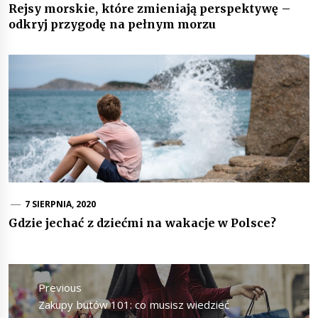
Rejsy morskie, które zmieniają perspektywę –
odkryj przygodę na pełnym morzu
7 SIERPNIA, 2020
Gdzie jechać z dziećmi na wakacje w Polsce?
Nawigacja
wpisu
Previous
Previous
Zakupy butów 101: co musisz wiedzieć