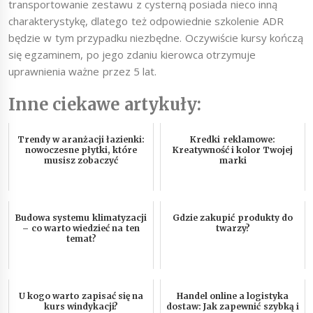
transportowanie zestawu z cysterną posiada nieco inną
charakterystykę, dlatego też odpowiednie szkolenie ADR
będzie w tym przypadku niezbędne. Oczywiście kursy kończą
się egzaminem, po jego zdaniu kierowca otrzymuje
uprawnienia ważne przez 5 lat.
Inne ciekawe artykuły:
Trendy w aranżacji łazienki:
Kredki reklamowe:
nowoczesne płytki, które
Kreatywność i kolor Twojej
musisz zobaczyć
marki
Budowa systemu klimatyzacji
Gdzie zakupić produkty do
– co warto wiedzieć na ten
twarzy?
temat?
U kogo warto zapisać się na
Handel online a logistyka
kurs windykacji?
dostaw: Jak zapewnić szybką i