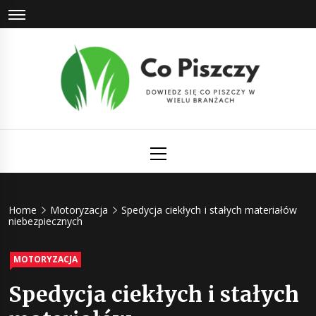
Skip
to
content
Co Piszczy
Dowiedz się co piszczy w wielu branżach
Primary
Menu
Home
Motoryzacja
Spedycja ciekłych i stałych materiałów
niebezpiecznych
MOTORYZACJA
Spedycja ciekłych i stałych