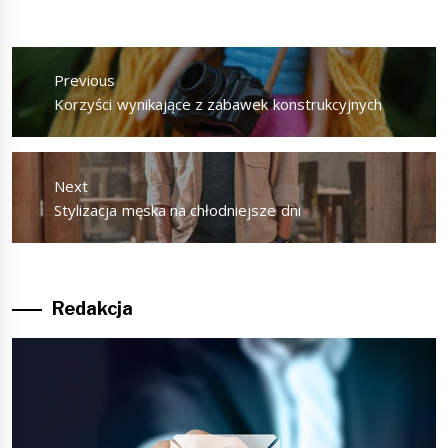
Nawigacja
wpisu
Previous
Previous
Korzyści wynikające z zabawek konstrukcyjnych
post:
Next
Next
Stylizacja męska na chłodniejsze dni
post:
Redakcja