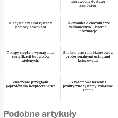
niezawodną dostawę
zamówień
Kiedy należy skorzystać z
Elektronika o charakterze
pomocy adwokata
reklamowym – istotne
informacje
Pompy ciepła a wymagania
Gdańsk: centrum biznesowe z
certyfikacji budynków
profesjonalnymi usługami
zielonych.
księgowymi
Znaczenie przeglądu
Przydomowe baseny i
pojazdów dla bezpieczeństwa
praktyczne systemy związane
z nimi
Podobne artykuły