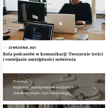
23 WRZEŚNIA, 2021
Rola podcastów w komunikacji: Tworzenie treści
i rozwijanie umiejętności mówienia
Nawigacja
wpisu
Previous
Previous
Inspiracje skandynawskie w biżuterii –
post:
charakterystyka stylu nordyckiego