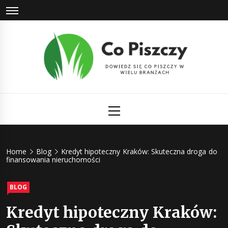
Skip
to
content
Co Piszczy
Dowiedz się co piszczy w wielu branżach
Primary
Menu
Home
Blog
Kredyt hipoteczny Kraków: Skuteczna droga do
finansowania nieruchomości
BLOG
Kredyt hipoteczny Kraków: