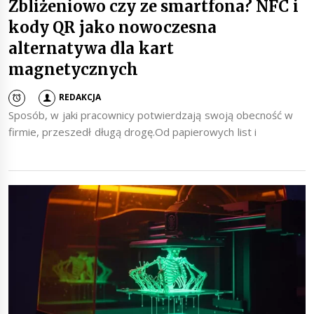
Zbliżeniowo czy ze smartfona? NFC i
kody QR jako nowoczesna
alternatywa dla kart
magnetycznych
REDAKCJA
Sposób, w jaki pracownicy potwierdzają swoją obecność w
firmie, przeszedł długą drogę.Od papierowych list i