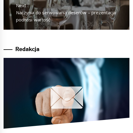
Next
Next
Naczynia do serwowania deserów – prezentacja
post:
podnosi wartość
Redakcja