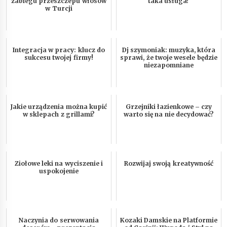
zabiegu przeszczepu włosów
taka usługa?
w Turcji
Integracja w pracy: klucz do
Dj szymoniak: muzyka, która
sukcesu twojej firmy!
sprawi, że twoje wesele będzie
niezapomniane
Jakie urządzenia można kupić
Grzejniki łazienkowe – czy
w sklepach z grillami?
warto się na nie decydować?
Ziołowe leki na wyciszenie i
Rozwijaj swoją kreatywność
uspokojenie
Naczynia do serwowania
Kozaki Damskie na Platformie