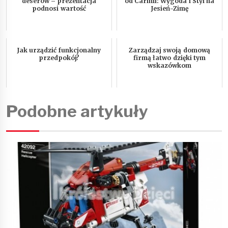
deserów – prezentacja
od Carinii: Wygoda i Styl na
podnosi wartość
Jesień-Zimę
Jak urządzić funkcjonalny
Zarządzaj swoją domową
przedpokój?
firmą łatwo dzięki tym
wskazówkom
Podobne artykuły