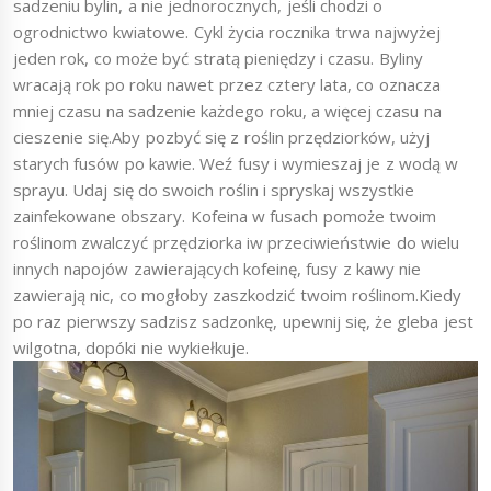
sadzeniu bylin, a nie jednorocznych, jeśli chodzi o
ogrodnictwo kwiatowe. Cykl życia rocznika trwa najwyżej
jeden rok, co może być stratą pieniędzy i czasu. Byliny
wracają rok po roku nawet przez cztery lata, co oznacza
mniej czasu na sadzenie każdego roku, a więcej czasu na
cieszenie się.Aby pozbyć się z roślin przędziorków, użyj
starych fusów po kawie. Weź fusy i wymieszaj je z wodą w
sprayu. Udaj się do swoich roślin i spryskaj wszystkie
zainfekowane obszary. Kofeina w fusach pomoże twoim
roślinom zwalczyć przędziorka iw przeciwieństwie do wielu
innych napojów zawierających kofeinę, fusy z kawy nie
zawierają nic, co mogłoby zaszkodzić twoim roślinom.Kiedy
po raz pierwszy sadzisz sadzonkę, upewnij się, że gleba jest
wilgotna, dopóki nie wykiełkuje.