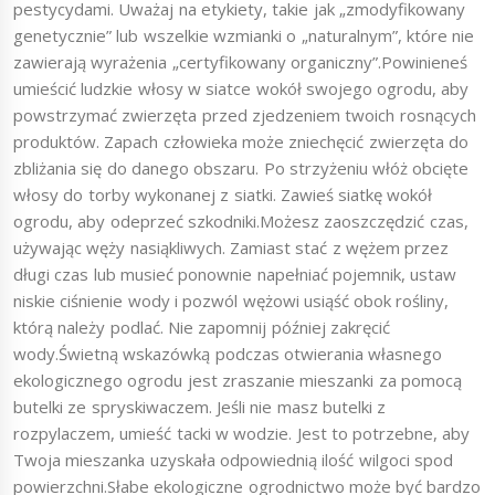
pestycydami. Uważaj na etykiety, takie jak „zmodyfikowany
genetycznie” lub wszelkie wzmianki o „naturalnym”, które nie
zawierają wyrażenia „certyfikowany organiczny”.Powinieneś
umieścić ludzkie włosy w siatce wokół swojego ogrodu, aby
powstrzymać zwierzęta przed zjedzeniem twoich rosnących
produktów. Zapach człowieka może zniechęcić zwierzęta do
zbliżania się do danego obszaru. Po strzyżeniu włóż obcięte
włosy do torby wykonanej z siatki. Zawieś siatkę wokół
ogrodu, aby odeprzeć szkodniki.Możesz zaoszczędzić czas,
używając węży nasiąkliwych. Zamiast stać z wężem przez
długi czas lub musieć ponownie napełniać pojemnik, ustaw
niskie ciśnienie wody i pozwól wężowi usiąść obok rośliny,
którą należy podlać. Nie zapomnij później zakręcić
wody.Świetną wskazówką podczas otwierania własnego
ekologicznego ogrodu jest zraszanie mieszanki za pomocą
butelki ze spryskiwaczem. Jeśli nie masz butelki z
rozpylaczem, umieść tacki w wodzie. Jest to potrzebne, aby
Twoja mieszanka uzyskała odpowiednią ilość wilgoci spod
powierzchni.Słabe ekologiczne ogrodnictwo może być bardzo