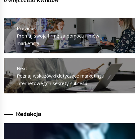
Nawigacja
wpisu
Previous
Previous
Promuj swoją firmę za pomocą filmów i
post:
marketingu
Next
Next
Poznaj wskazówki dotyczące marketingu
post:
internetowego i sekrety sukcesu
Redakcja