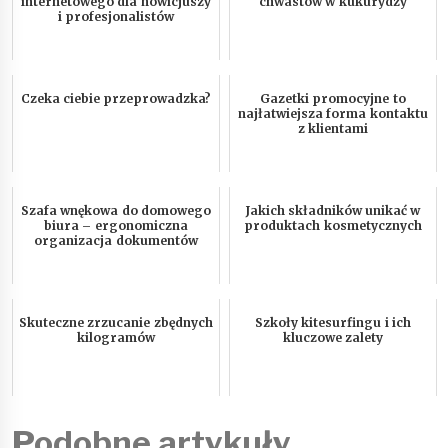
internetowego dla nowicjuszy
chwastów w kukurydzy
i profesjonalistów
Czeka ciebie przeprowadzka?
Gazetki promocyjne to
najłatwiejsza forma kontaktu
z klientami
Szafa wnękowa do domowego
Jakich składników unikać w
biura – ergonomiczna
produktach kosmetycznych
organizacja dokumentów
Skuteczne zrzucanie zbędnych
Szkoły kitesurfingu i ich
kilogramów
kluczowe zalety
Podobne artykuły