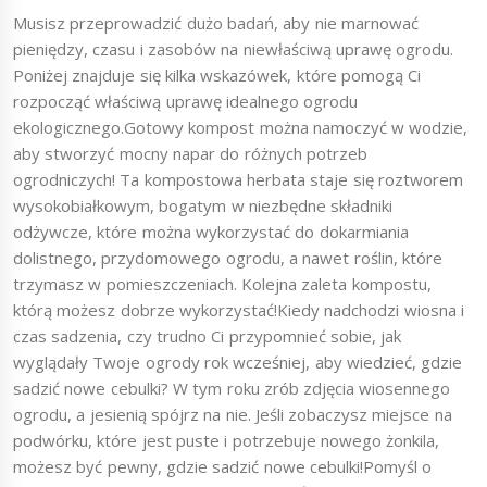
Musisz przeprowadzić dużo badań, aby nie marnować
pieniędzy, czasu i zasobów na niewłaściwą uprawę ogrodu.
Poniżej znajduje się kilka wskazówek, które pomogą Ci
rozpocząć właściwą uprawę idealnego ogrodu
ekologicznego.Gotowy kompost można namoczyć w wodzie,
aby stworzyć mocny napar do różnych potrzeb
ogrodniczych! Ta kompostowa herbata staje się roztworem
wysokobiałkowym, bogatym w niezbędne składniki
odżywcze, które można wykorzystać do dokarmiania
dolistnego, przydomowego ogrodu, a nawet roślin, które
trzymasz w pomieszczeniach. Kolejna zaleta kompostu,
którą możesz dobrze wykorzystać!Kiedy nadchodzi wiosna i
czas sadzenia, czy trudno Ci przypomnieć sobie, jak
wyglądały Twoje ogrody rok wcześniej, aby wiedzieć, gdzie
sadzić nowe cebulki? W tym roku zrób zdjęcia wiosennego
ogrodu, a jesienią spójrz na nie. Jeśli zobaczysz miejsce na
podwórku, które jest puste i potrzebuje nowego żonkila,
możesz być pewny, gdzie sadzić nowe cebulki!Pomyśl o