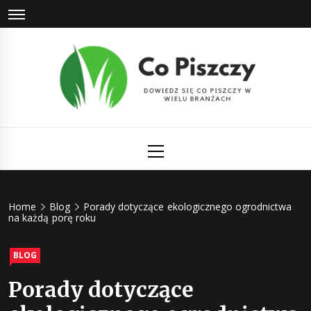
Skip
to
content
Co Piszczy
Dowiedz się co piszczy w wielu branżach
Primary
Menu
Home
Blog
Porady dotyczące ekologicznego ogrodnictwa
na każdą porę roku
BLOG
Porady dotyczące