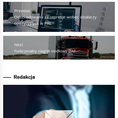
Nawigacja
wpisu
Previous
Previous
Odszkodowania za represje wobec działaczy
post:
opozycyjnych w PRL
Next
Next
Funkcjonalny ciągnik siodłowy DAF
post:
Redakcja