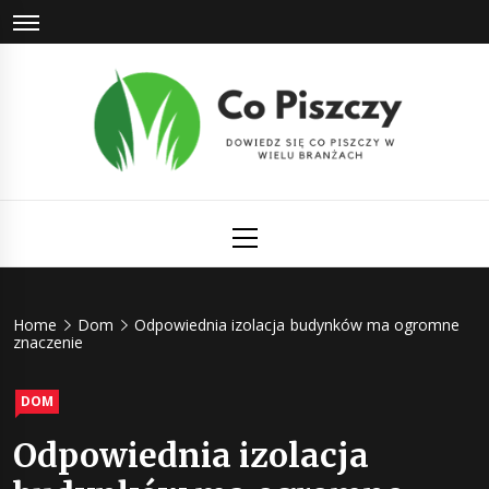
Skip
to
content
Co Piszczy
Dowiedz się co piszczy w wielu branżach
Primary
Menu
Home
Dom
Odpowiednia izolacja budynków ma ogromne
znaczenie
DOM
Odpowiednia izolacja