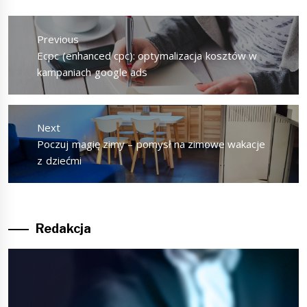
Nawigacja
wpisu
Previous
Previous
Ecpc (enhanced cpc): optymalizacja kosztów w
post:
kampaniach google ads
Next
Next
Poczuj magię zimy – pomysł na zimowe wakacje
post:
z dziećmi
Redakcja