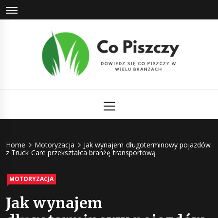
Skip
to
content
Co Piszczy
Dowiedz się co piszczy w wielu branżach
Primary
Menu
Home
Motoryzacja
Jak wynajem długoterminowy pojazdów
z Truck Care przekształca branżę transportową
MOTORYZACJA
Jak wynajem