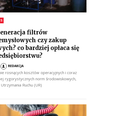
ES
eneracja filtrów
emysłowych czy zakup
ych? co bardziej opłaca się
edsiębiorstwu?
REDAKCJA
ie rosnących kosztów operacyjnych i coraz
iej rygorystycznych norm środowiskowych,
y Utrzymania Ruchu (UR)