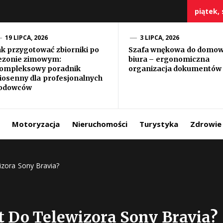
piątek, 
19 LIPCA, 2026
3 LIPCA, 2026
ak przygotować zbiorniki po
Szafa wnękowa do domo
ezonie zimowym:
biura – ergonomiczna
szczy
ompleksowy poradnik
organizacja dokumentów
iosenny dla profesjonalnych
odowców
Motoryzacja
Nieruchomości
Turystyka
Zdrowie
izora Sony Bravia?
t Do Telewizora Sony Bravia?