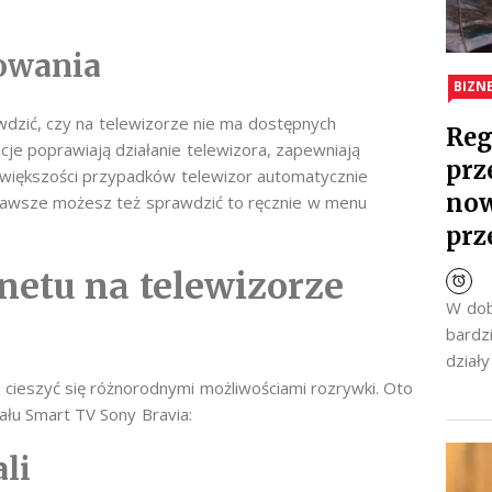
owania
BIZN
dzić, czy na telewizorze nie ma dostępnych
Reg
acje poprawiają działanie telewizora, zapewniają
prz
W większości przypadków telewizor automatycznie
now
 zawsze możesz też sprawdzić to ręcznie w menu
prz
rnetu na telewizorze
W dob
bardz
dział
 cieszyć się różnorodnymi możliwościami rozrywki. Oto
ału Smart TV Sony Bravia:
ali