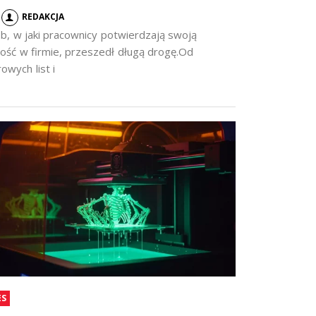
REDAKCJA
b, w jaki pracownicy potwierdzają swoją
ość w firmie, przeszedł długą drogę.Od
owych list i
ES