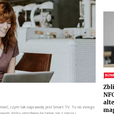
BIZN
Zbl
NFC
alt
ieć, czym tak naprawdę jest Smart TV. To nic innego
ma
m, który umożliwia łączenie się z siecią i