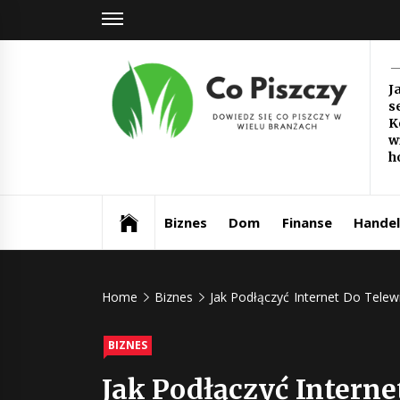
Skip
to
content
Co
J
s
Pi
K
w
Dowiedz się co piszczy w wielu branżach
h
Biznes
Dom
Finanse
Handel
Home
Biznes
Jak Podłączyć Internet Do Telew
BIZNES
Jak Podłączyć Interne