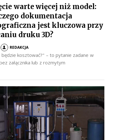
ęcie warte więcej niż model:
czego dokumentacja
ograficzna jest kluczowa przy
caniu druku 3D?
REDAKCJA
to będzie kosztować?" – to pytanie zadane w
 bez załącznika lub z rozmytym