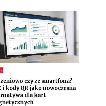
ES
iżeniowo czy ze smartfona?
 i kody QR jako nowoczesna
ernatywa dla kart
gnetycznych