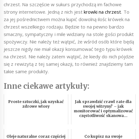
chrzest. Na szczęście w sukurs przychodzą im fachowe
strony internetowe. Jedną z nich jest
krowki na chrzest
. To
za jej pośrednictwem można kupić dowolną ilośc krówek na
chrzest wszelkiego rodzaju. Będzie to na pewno bardzo
smaczny, sympatyczny i mile widziany na stole gości produkt
spożywczy. Nie należy też wątpić, że wśród osób które będą
jeszcze nigdy nie miał okazji konsumować tego typu krówek
na chrzest. Nie należy zatem wątpić, że kiedy do nich pójdzie
się z rewizytą z tej samej okazji, to również znajdziemy tam
takie same produkty.
Inne ciekawe artykuły:
Proste sztuczki, jak uzyskać
Jak sprawdzić crawl rate dla
zdrowe włosy
swojej witryny? – jak
monitorować i optymalizować
częstotliwość skanowa...
Oleje naturalne coraz częściej
Co kupisz na swoje