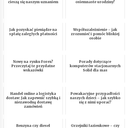
cieszą się naszym uznaniem
osiemnaste urodziny?
Jak pozyskać pieniądze na
Współuzależnienie – jak
spłatę zaległych płatności
zrozumieć i pomóc bliskiej
osobie
Nowy na rynku Forex?
Porady dotyczące
Przeczytaj te przydatne
komputerów stacjonarnych
wskazówki
Solid dla mas
Handel online a logistyka
Powakacyjne przypadłości
dostaw: Jak zapewnić szybką i
naszych dzieci – jak szybko
niezawodną dostawę
się z nimi uporać?
zamówień
Benzyna czy diesel
Grzejniki łazienkowe – czy