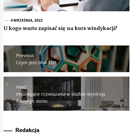
4 WRZEŚNIA, 2022
U kogo warto zapisać się na kurs windykacji?
Nawigacja
wpisu
Previous
Previous
Czym jest druk 3D?
post:
Next
Next
Imponujące rozwiązania w służbie wystroju
post:
Twojego domu
Redakcja