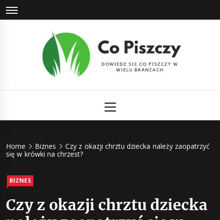
Skip
to
content
Co Piszczy
Dowiedz się co piszczy w wielu branżach
Primary
Menu
Home
Biznes
Czy z okazji chrztu dziecka należy zaopatrzyć
się w krówki na chrzest?
BIZNES
Czy z okazji chrztu dziecka