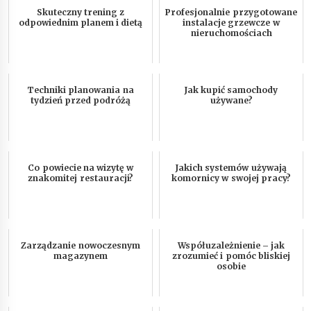
Skuteczny trening z
Profesjonalnie przygotowane
odpowiednim planem i dietą
instalacje grzewcze w
nieruchomościach
Techniki planowania na
Jak kupić samochody
tydzień przed podróżą
używane?
Co powiecie na wizytę w
Jakich systemów używają
znakomitej restauracji?
komornicy w swojej pracy?
Zarządzanie nowoczesnym
Współuzależnienie – jak
magazynem
zrozumieć i pomóc bliskiej
osobie