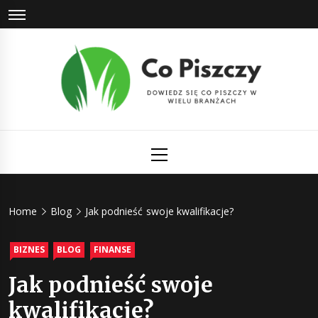
Skip
to
content
Co Piszczy
Dowiedz się co piszczy w wielu branżach
Primary
Menu
Home
Blog
Jak podnieść swoje kwalifikacje?
BIZNES
BLOG
FINANSE
Jak podnieść swoje
kwalifikacje?