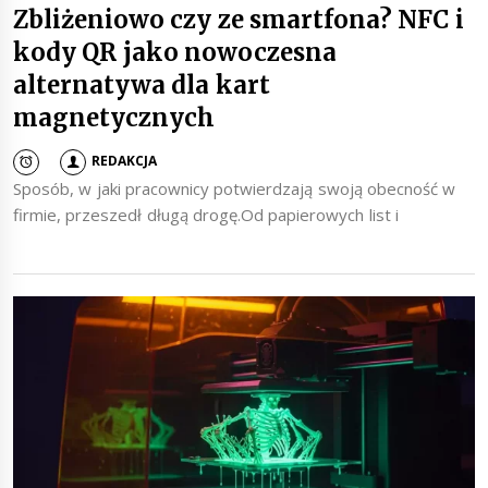
Zbliżeniowo czy ze smartfona? NFC i
kody QR jako nowoczesna
alternatywa dla kart
magnetycznych
REDAKCJA
Sposób, w jaki pracownicy potwierdzają swoją obecność w
firmie, przeszedł długą drogę.Od papierowych list i