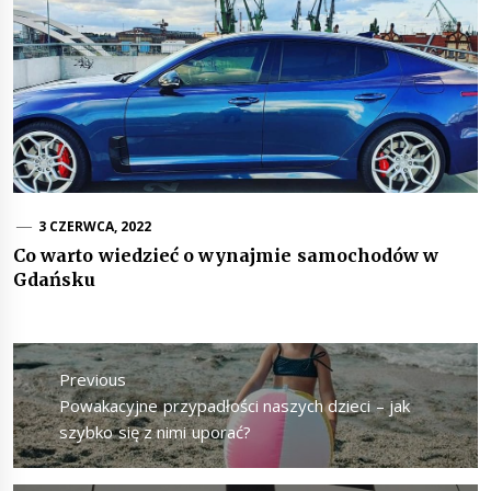
3 CZERWCA, 2022
Co warto wiedzieć o wynajmie samochodów w
Gdańsku
Nawigacja
wpisu
Previous
Previous
Powakacyjne przypadłości naszych dzieci – jak
post:
szybko się z nimi uporać?