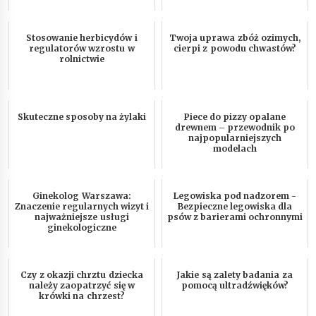
Stosowanie herbicydów i
Twoja uprawa zbóż ozimych,
regulatorów wzrostu w
cierpi z powodu chwastów?
rolnictwie
Skuteczne sposoby na żylaki
Piece do pizzy opalane
drewnem – przewodnik po
najpopularniejszych
modelach
Ginekolog Warszawa:
Legowiska pod nadzorem -
Znaczenie regularnych wizyt i
Bezpieczne legowiska dla
najważniejsze usługi
psów z barierami ochronnymi
ginekologiczne
Czy z okazji chrztu dziecka
Jakie są zalety badania za
należy zaopatrzyć się w
pomocą ultradźwięków?
krówki na chrzest?