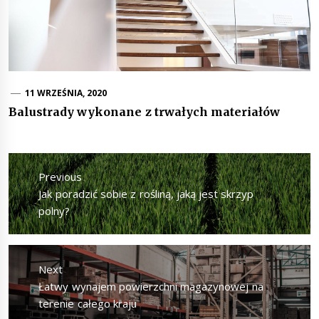
11 WRZEŚNIA, 2020
Balustrady wykonane z trwałych materiałów
Nawigacja
wpisu
Previous
Previous
Jak poradzić sobie z rośliną, jaką jest skrzyp
post:
polny?
Next
Next
Łatwy wynajem powierzchni magazynowej na
post:
terenie całego kraju