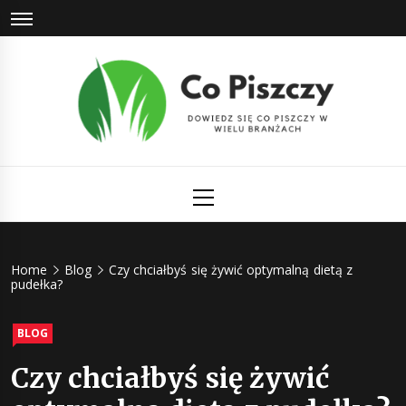
Skip
to
content
Co Piszczy
Dowiedz się co piszczy w wielu branżach
Primary
Menu
Home
Blog
Czy chciałbyś się żywić optymalną dietą z
pudełka?
BLOG
Czy chciałbyś się żywić