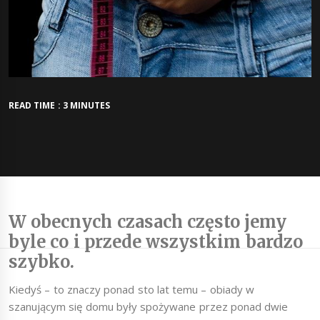
READ TIME : 3 MINUTES
W obecnych czasach często jemy
byle co i przede wszystkim bardzo
szybko.
Kiedyś – to znaczy ponad sto lat temu – obiady w
szanującym się domu były spożywane przez ponad dwie