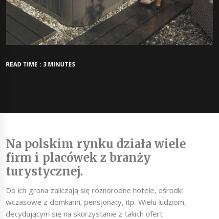
READ TIME : 3 MINUTES
Na polskim rynku działa wiele
firm i placówek z branży
turystycznej.
Do ich grona zaliczają się różnorodne hotele, ośrodki
wczasowe z domkami, pensjonaty, itp. Wielu ludziom,
decydującym się na skorzystanie z takich ofert