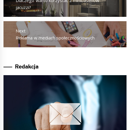
Previous
Dlaczego warto korzystać z minibasenów
post:
jacuzzi?
Next
Next
Reklama w mediach społecznościowych
post:
Redakcja