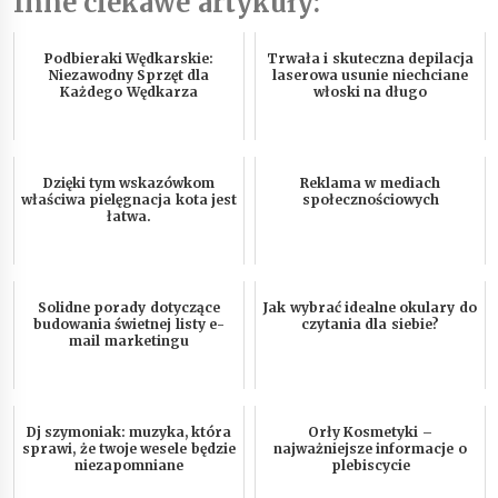
Inne ciekawe artykuły:
Podbieraki Wędkarskie:
Trwała i skuteczna depilacja
Niezawodny Sprzęt dla
laserowa usunie niechciane
Każdego Wędkarza
włoski na długo
Dzięki tym wskazówkom
Reklama w mediach
właściwa pielęgnacja kota jest
społecznościowych
łatwa.
Solidne porady dotyczące
Jak wybrać idealne okulary do
budowania świetnej listy e-
czytania dla siebie?
mail marketingu
Dj szymoniak: muzyka, która
Orły Kosmetyki –
sprawi, że twoje wesele będzie
najważniejsze informacje o
niezapomniane
plebiscycie