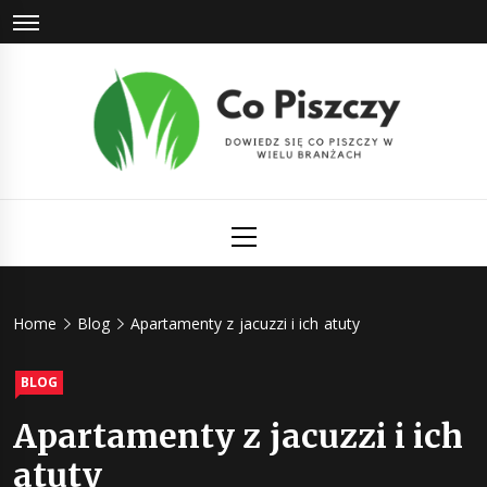
Skip
to
content
Co Piszczy
Dowiedz się co piszczy w wielu branżach
Primary
Menu
Home
Blog
Apartamenty z jacuzzi i ich atuty
BLOG
Apartamenty z jacuzzi i ich
atuty