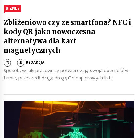
BIZNES
Zbliżeniowo czy ze smartfona? NFC i
kody QR jako nowoczesna
alternatywa dla kart
magnetycznych
REDAKCJA
Sposób, w jaki pracownicy potwierdzają swoją obecność w
firmie, przeszedł długą drogę.Od papierowych list i