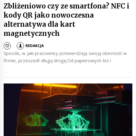
Zbliżeniowo czy ze smartfona? NFC i
kody QR jako nowoczesna
alternatywa dla kart
magnetycznych
REDAKCJA
Sposób, w jaki pracownicy potwierdzają swoją obecność w
firmie, przeszedł długą drogę.Od papierowych list i