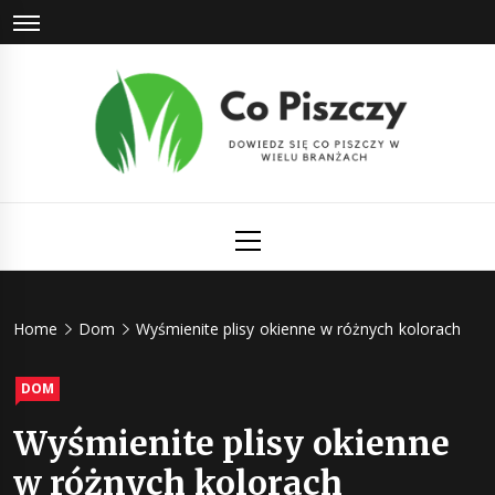
Skip
to
content
Co Piszczy
Dowiedz się co piszczy w wielu branżach
Primary
Menu
Home
Dom
Wyśmienite plisy okienne w różnych kolorach
DOM
Wyśmienite plisy okienne
w różnych kolorach