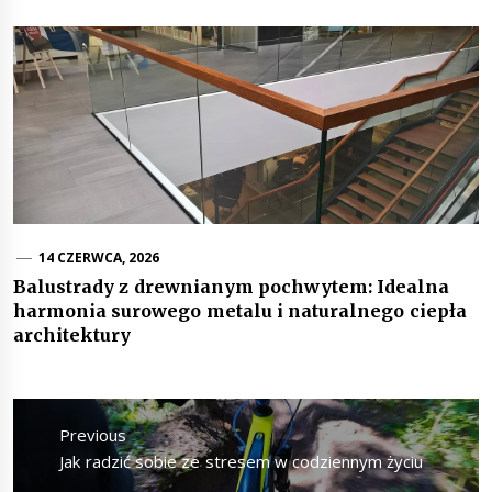
14 CZERWCA, 2026
Balustrady z drewnianym pochwytem: Idealna
harmonia surowego metalu i naturalnego ciepła
architektury
Nawigacja
wpisu
Previous
Previous
Jak radzić sobie ze stresem w codziennym życiu
post: