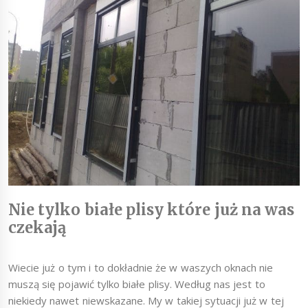
Nie tylko białe plisy które już na was
czekają
Wiecie już o tym i to dokładnie że w waszych oknach nie
muszą się pojawić tylko białe plisy. Według nas jest to
niekiedy nawet niewskazane. My w takiej sytuacji już w tej