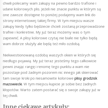
chwili polecamy wam zakupy na pewno bardzo trafione i
udane kolorowych plis. Jeżeli nie znacie punktu w którym są
one zawsze dostępne to poniżej podajemy wam link do
strony internetowej takiej firmy. W tym miejscu wasze
zakupy kiedy tylko będziecie chcieli zostaną przeprowadzone
trafnie i konkretnie. My już teraz możemy was o tym
zapewnić. A plisy kolorowe czytaj nie białe nie tylko będą
wam dobrze służyły ale będą też miło ozdobą.
Niekwestionowaną ozdobą waszych okien w których się
niedługo pojawią. My już teraz jesteśmy tego całkowicie
pewni znając rangę i renomę tego punktu a wam nie
pozostaje pod żadnym pozorem nic innego jak skierować
tam swoje kroki po niesamowite kolorowe
plisy grodzisk
mazowiecki
. W tym miejscu kupicie je sobie bez żadnych
kłopotów. Warto zatem postarać się o swoje zakupy już w
tej chwili.
Inne ciekawe artykuły: