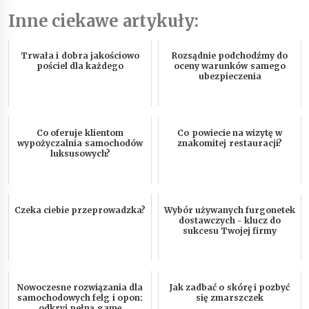
Inne ciekawe artykuły:
Trwała i dobra jakościowo
Rozsądnie podchodźmy do
pościel dla każdego
oceny warunków samego
ubezpieczenia
Co oferuje klientom
Co powiecie na wizytę w
wypożyczalnia samochodów
znakomitej restauracji?
luksusowych?
Czeka ciebie przeprowadzka?
Wybór używanych furgonetek
dostawczych - klucz do
sukcesu Twojej firmy
Nowoczesne rozwiązania dla
Jak zadbać o skórę i pozbyć
samochodowych felg i opon:
się zmarszczek
odkryj pełną gamę