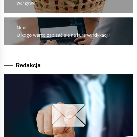
post:
warzywa?
Next
Next
U kogo warto zapisać się na kurs windykacji?
post:
Redakcja