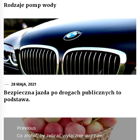
Rodzaje pomp wody
28 MAJA, 2021
Bezpieczna jazda po drogach publicznych to
podstawa.
Nawigacja
wpisu
Previous
Previous
Co zrobić, by zebrać wyłącznie dojrzałe