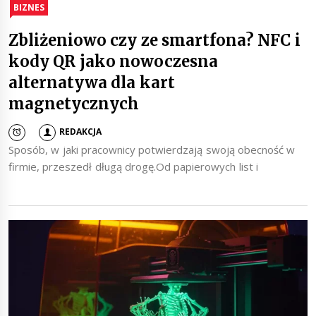
BIZNES
Zbliżeniowo czy ze smartfona? NFC i
kody QR jako nowoczesna
alternatywa dla kart
magnetycznych
REDAKCJA
Sposób, w jaki pracownicy potwierdzają swoją obecność w
firmie, przeszedł długą drogę.Od papierowych list i