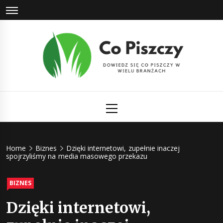
Skip
to
content
Co Piszczy
Dowiedz się co piszczy w wielu branżach
Primary
Menu
Home
Biznes
Dzięki internetowi, zupełnie inaczej
spojrzyliśmy na media masowego przekazu
BIZNES
Dzięki internetowi,