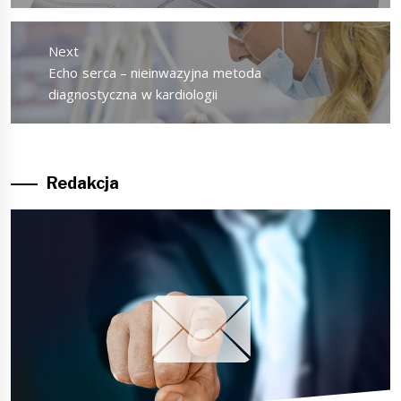
Next
Next
Echo serca – nieinwazyjna metoda
post:
diagnostyczna w kardiologii
Redakcja