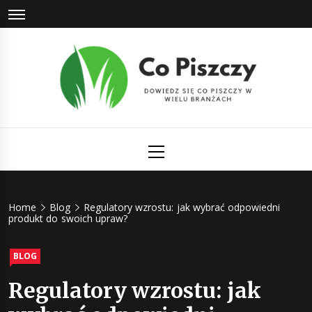
Skip
to
content
Co Piszczy
Dowiedz się co piszczy w wielu branżach
Primary
Menu
Home
Blog
Regulatory wzrostu: jak wybrać odpowiedni
produkt do swoich upraw?
BLOG
Regulatory wzrostu: jak