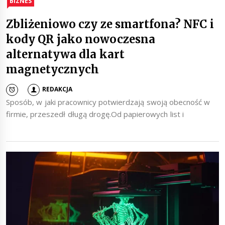
BIZNES
Zbliżeniowo czy ze smartfona? NFC i
kody QR jako nowoczesna
alternatywa dla kart
magnetycznych
REDAKCJA
Sposób, w jaki pracownicy potwierdzają swoją obecność w
firmie, przeszedł długą drogę.Od papierowych list i