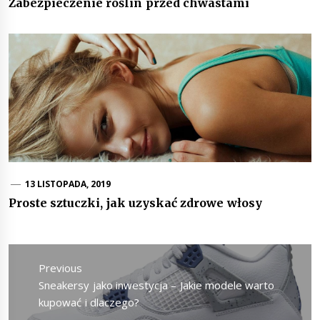
Zabezpieczenie roślin przed chwastami
13 LISTOPADA, 2019
Proste sztuczki, jak uzyskać zdrowe włosy
Nawigacja
wpisu
Previous
Previous
Sneakersy jako inwestycja – Jakie modele warto
post:
kupować i dlaczego?