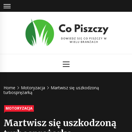
Skip
to
content
Co Piszczy
Dowiedz się co piszczy w wielu branżach
Primary
Menu
Home
Motoryzacja
Martwisz się uszkodzoną
turbosprężarką
MOTORYZACJA
Martwisz się uszkodzoną