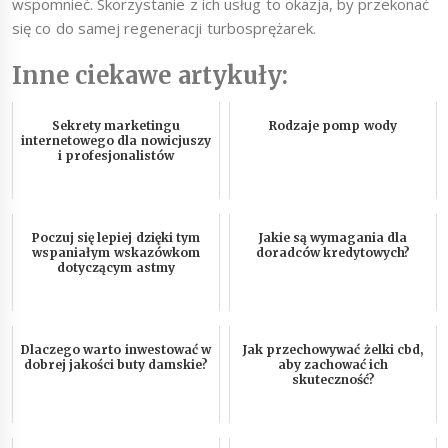
wspomnieć. Skorzystanie z ich usług to okazja, by przekonać
się co do samej regeneracji turbosprężarek.
Inne ciekawe artykuły:
Sekrety marketingu
Rodzaje pomp wody
internetowego dla nowicjuszy
i profesjonalistów
Poczuj się lepiej dzięki tym
Jakie są wymagania dla
wspaniałym wskazówkom
doradców kredytowych?
dotyczącym astmy
Dlaczego warto inwestować w
Jak przechowywać żelki cbd,
dobrej jakości buty damskie?
aby zachować ich
skuteczność?