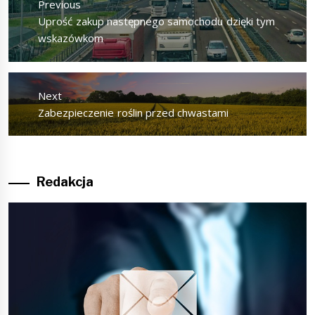
Previous
Previous
Uprość zakup następnego samochodu dzięki tym
post:
wskazówkom
Next
Next
Zabezpieczenie roślin przed chwastami
post:
Redakcja