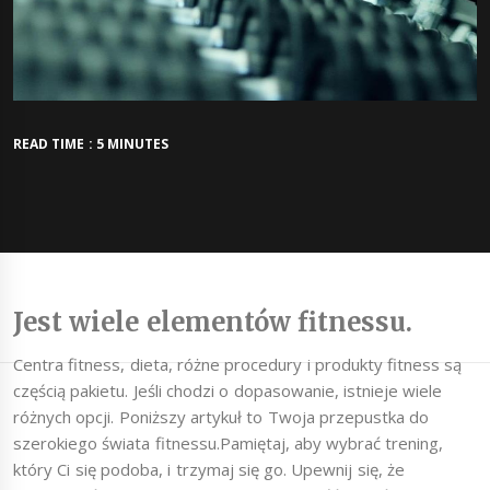
READ TIME : 5 MINUTES
Jest wiele elementów fitnessu.
Centra fitness, dieta, różne procedury i produkty fitness są
częścią pakietu. Jeśli chodzi o dopasowanie, istnieje wiele
różnych opcji. Poniższy artykuł to Twoja przepustka do
szerokiego świata fitnessu.Pamiętaj, aby wybrać trening,
który Ci się podoba, i trzymaj się go. Upewnij się, że