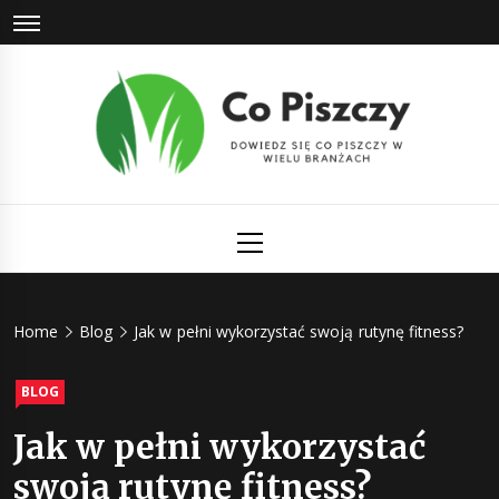
Skip
to
content
Co Piszczy
Dowiedz się co piszczy w wielu branżach
Primary
Menu
Home
Blog
Jak w pełni wykorzystać swoją rutynę fitness?
BLOG
Jak w pełni wykorzystać
swoją rutynę fitness?