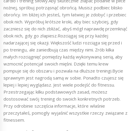
cardio i trening siłowy.Aby skutecznie złapać podanie w piłce
nożnej, spróbuj potrząsnąć obrońcą. Musisz podbiec blisko
obrońcy. Im bliżej ich jesteś, tym łatwiej je zdobyć i przebiec
obok nich. Wypróbuj krótsze kroki, aby biec szybciej, gdy
zaczniesz się do nich zbliżać, abyś mógł naprawdę przemknąć
obok nich, gdy go złapiesz.Rozciągaj się przy każdej
nadarzającej się okazji. Większość ludzi rozciąga się przed i
po treningu, ale zaniedbują czas między nimi. Zrób kilka
małych rozciągnięć pomiędzy każdą wykonywaną serią, aby
wzmocnić potencjał swoich mięśni. Dzięki temu krew
pompuje się do obszaru i pozwala na dłuższe treningi.Bycie
sprawnym jest nagrodą samą w sobie. Ponadto czujesz się
lepiej i lepiej wyglądasz. Jest wiele podejść do fitnessu.
Przestrzegając kilku podstawowych zasad, możesz
dostosować swój trening do swoich konkretnych potrzeb.
Przy odrobinie szczęścia informacje, które właśnie
przeczytałeś, pomogły wyjaśnić wszystkie rzeczy związane z
fitnessem.