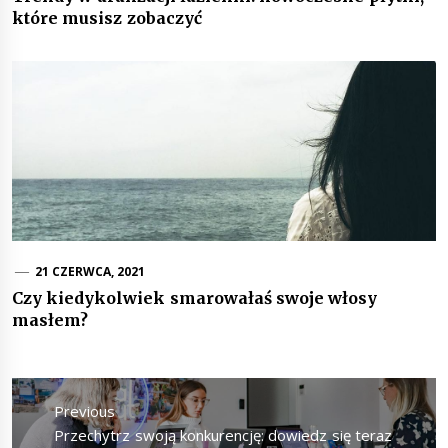
które musisz zobaczyć
21 CZERWCA, 2021
Czy kiedykolwiek smarowałaś swoje włosy
masłem?
Nawigacja
wpisu
Previous
Previous
Przechytrz swoją konkurencję: dowiedz się teraz