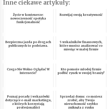
Inne ciekawe artykuły:
Życie w kontenerze:
Rozwijaj swoją kreatywność
nowoczesność spotyka
funkcjonalność
Bezpieczna jazda po drogach
5 wskaźników finansowych,
publicznych to podstawa.
które musisz analizować co
miesiąc w małej firmie
Czego Nie Wolno Oglądać W
Kto pomoże młodej firmie
Internecie?
podbić rynek w swojej branży?
Poznaj porady i wskazówki
Sprzedaż domu: co możesz
dotyczące e-mail marketingu,
zrobić, aby Twoja
z których korzystają
nieruchomość szybko
profesjonaliści
zniknęła z rynku