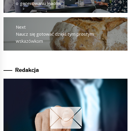
post:
o generowaniu leadów
Next
Next
Naucz się gotować dzięki tym prostym
post:
wskazówkom
Redakcja