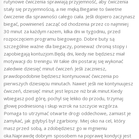
rutynowe ćwiczenia sprawiają przyjemność, aby ćwiczenia
stały się przyjemnością, a nie męką.Bieganie to świetne
ćwiczenie dla sprawności całego ciała. Jeśli dopiero zaczynasz
biegać, powinieneś zacząć od chodzenia przez co najmniej
30 minut za każdym razem, kilka dni w tygodniu, przed
rozpoczęciem programu biegowego. Dobre buty są
szczególnie ważne dla biegaczy, ponieważ chronią stopy i
zapobiegają kontuzjom.Będą dni, kiedy nie będziesz miał
motywacji do treningu. W takie dni postaraj się wykonać
zaledwie dziesięć minut ćwiczeń. Jeśli zaczniesz,
prawdopodobnie będziesz kontynuować ćwiczenia po
pierwszych dziesięciu minutach. Nawet jeśli nie kontynuujesz
ćwiczeń, dziesięć minut jest lepsze niż brak minut.Kiedy
wbiegasz pod górę, pochyl się lekko do przodu, trzymaj
głowę podniesioną i skup wzrok na szczycie wzgórza.
Pomaga to utrzymać otwarte drogi oddechowe, zamiast je
zamykać, jak gdybyś był zgarbiony. Miej oko na cel, który
masz przed sobą, a zdobędziesz go w mgnieniu
oka.Naprawdę dobrym sposobem na poprawę kondycji jest