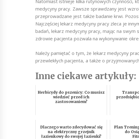
Natomiast istnieje kilka rutynowych czynności, 
medycyny pracy. Zawsze sprawdzany jest wzrok p
przeprowadzane jest także badanie krwi. Pozost
Najczęściej lekarz medycyny pracy zleca je inn
badań, lekarz medycyny pracy, mając na swym st
zdrowie pacjenta pozwala na wykonywanie okre
Należy pamiętać o tym, że lekarz medycyny pra
przewlekłych pacjenta, a także o przyjmowanych
Inne ciekawe artykuły:
Herbicydy do pszenicy: Co musisz
Transpor
wiedzieć przed ich
przedsiębi
zastosowaniem?
Dlaczego warto zdecydować się
Plan Trenin
na elektryczny grzejnik
do Osi
łazienkowy do swojej łazienki?
Fi