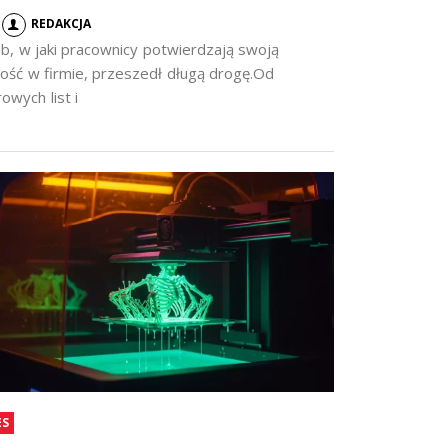
REDAKCJA
b, w jaki pracownicy potwierdzają swoją
ość w firmie, przeszedł długą drogę.Od
owych list i
ES