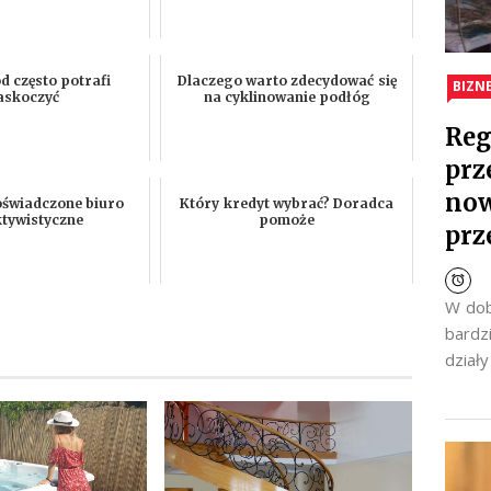
 często potrafi
Dlaczego warto zdecydować się
BIZN
askoczyć
na cyklinowanie podłóg
Reg
prz
now
oświadczone biuro
Który kredyt wybrać? Doradca
ktywistyczne
pomoże
prz
W dob
bardz
dział