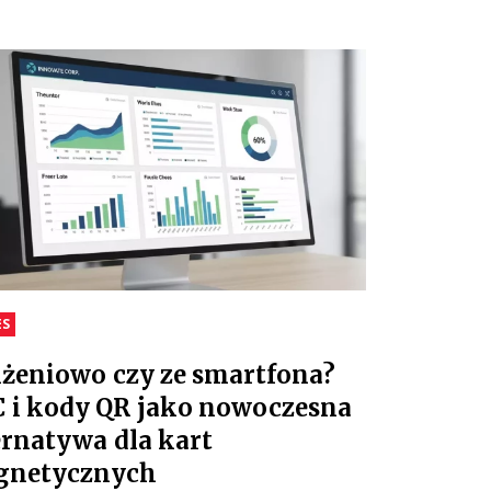
ES
iżeniowo czy ze smartfona?
 i kody QR jako nowoczesna
ernatywa dla kart
gnetycznych