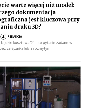
ęcie warte więcej niż model:
czego dokumentacja
ograficzna jest kluczowa przy
caniu druku 3D?
REDAKCJA
to będzie kosztować?" – to pytanie zadane w
 bez załącznika lub z rozmytym