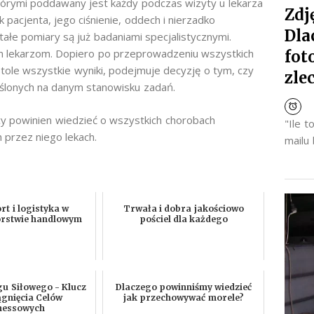
którymi poddawany jest każdy podczas wizyty u lekarza
Zdj
acjenta, jego ciśnienie, oddech i nierzadko
Dla
ałe pomiary są już badaniami specjalistycznymi.
ym lekarzom. Dopiero po przeprowadzeniu wszystkich
fot
ole wszystkie wyniki, podejmuje decyzję o tym, czy
zle
ślonych na danym stanowisku zadań.
cy powinien wiedzieć o wszystkich chorobach
"Ile 
 przez niego lekach.
mailu
t i logistyka w
Trwała i dobra jakościowo
orstwie handlowym
pościel dla każdego
gu Siłowego - Klucz
Dlaczego powinniśmy wiedzieć
ągnięcia Celów
jak przechowywać morele?
tnessowych