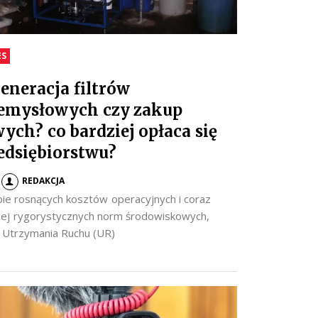
ES
eneracja filtrów
emysłowych czy zakup
ych? co bardziej opłaca się
edsiębiorstwu?
REDAKCJA
ie rosnących kosztów operacyjnych i coraz
iej rygorystycznych norm środowiskowych,
y Utrzymania Ruchu (UR)