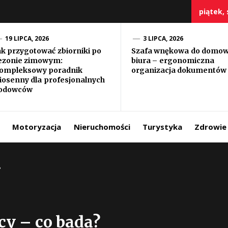
piątek, 
19 LIPCA, 2026
3 LIPCA, 2026
ak przygotować zbiorniki po
Szafa wnękowa do domo
ezonie zimowym:
biura – ergonomiczna
szczy
ompleksowy poradnik
organizacja dokumentów
iosenny dla profesjonalnych
odowców
Motoryzacja
Nieruchomości
Turystyka
Zdrowie
?
y – co bada?