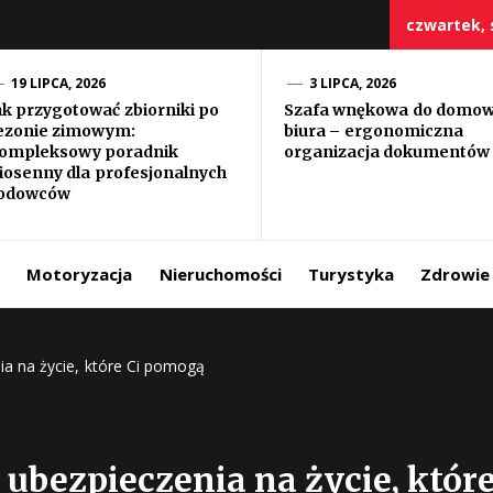
czwartek, s
19 LIPCA, 2026
3 LIPCA, 2026
ak przygotować zbiorniki po
Szafa wnękowa do domo
ezonie zimowym:
biura – ergonomiczna
szczy
ompleksowy poradnik
organizacja dokumentów
iosenny dla profesjonalnych
odowców
Motoryzacja
Nieruchomości
Turystyka
Zdrowie
a na życie, które Ci pomogą
ubezpieczenia na życie, któr