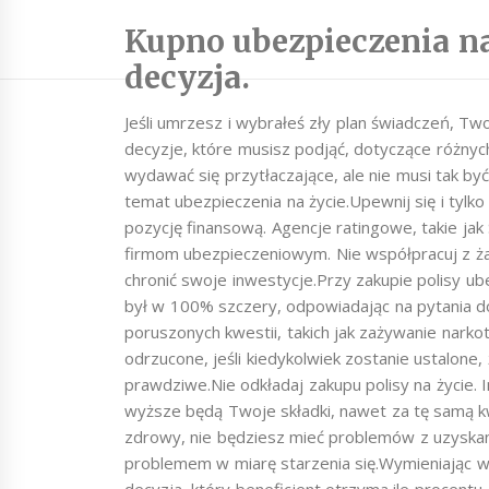
Kupno ubezpieczenia na
decyzja.
Jeśli umrzesz i wybrałeś zły plan świadczeń, T
decyzje, które musisz podjąć, dotyczące różny
wydawać się przytłaczające, ale nie musi tak by
temat ubezpieczenia na życie.Upewnij się i tylko
pozycję finansową. Agencje ratingowe, takie jak 
firmom ubezpieczeniowym. Nie współpracuj z żad
chronić swoje inwestycje.Przy zakupie polisy ub
był w 100% szczery, odpowiadając na pytania dot
poruszonych kwestii, takich jak zażywanie nar
odrzucone, jeśli kiedykolwiek zostanie ustalone
prawdziwe.Nie odkładaj zakupu polisy na życie.
wyższe będą Twoje składki, nawet za tę samą kw
zdrowy, nie będziesz mieć problemów z uzyska
problemem w miarę starzenia się.Wymieniając wie
decyzja, który beneficjent otrzyma ile procentu.