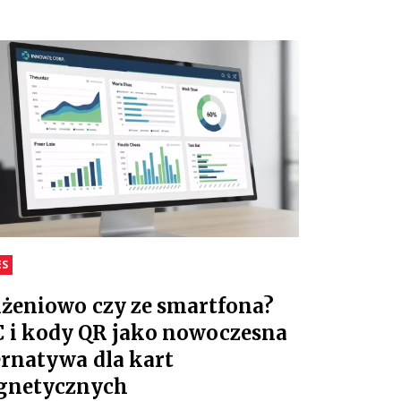
ES
iżeniowo czy ze smartfona?
 i kody QR jako nowoczesna
ernatywa dla kart
gnetycznych