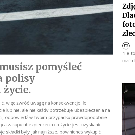
Zdj
Dla
fot
zle
"Ile 
mailu
m musisz pomyśleć
 polisy
 życie.
ić, więc zwróć uwagę na konsekwencje.Ile
e lub nie, ale nie każdy potrzebuje ubezpieczenia na
zieci, odpowiedź w twoim przypadku prawdopodobnie
cą zakupu ubezpieczenia na życie jest uzyskanie
je składki były jak najniższe, powinieneś wykupić