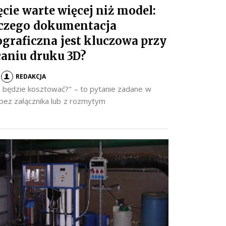
ęcie warte więcej niż model:
czego dokumentacja
ograficzna jest kluczowa przy
caniu druku 3D?
REDAKCJA
to będzie kosztować?" – to pytanie zadane w
 bez załącznika lub z rozmytym