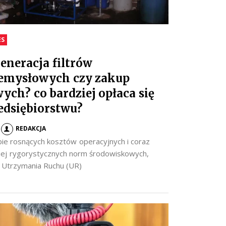
ES
eneracja filtrów
emysłowych czy zakup
ych? co bardziej opłaca się
edsiębiorstwu?
REDAKCJA
ie rosnących kosztów operacyjnych i coraz
iej rygorystycznych norm środowiskowych,
y Utrzymania Ruchu (UR)