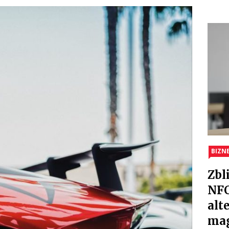
BIZN
Zbl
NFC
alt
ma