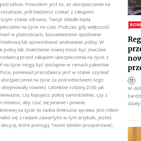
o potrzebne. Powodem jest to, że ubezpieczenie na
rezultacie, jeśli będziesz czekać z zakupem
rszym stanie zdrowia, Twoje składki będą
BIZN
pieczenie na życie na czas. Podczas gdy większość
źnień w płatnościach, konsekwentne opóźnianie
Reg
otówkową lub spowodować anulowanie polisy. W
prz
e polisy lub znalezienie nowej może być znacznie
now
pracodawcą przed zakupem ubezpieczenia na życie z
eń na życie mogą być dostępne w ramach pakietów
prz
ańsze, ponieważ pracodawca jest w stanie uzyskać
ubezpieczenie na życie za pośrednictwem tego
y obejmowały również członków rodziny.Zrób jak
W dob
 Nieważne, czy kupujesz polisę samodzielnie, czy z
bardz
m mówisz, aby czuć się pewnie i pewnie
dział
iowej na życie to żadna śmieszna sprawa. Jest milion
ałeś się z radami zawartymi w tym artykule, jesteś
 decyzji, które pomogą Twoim bliskim prosperować,