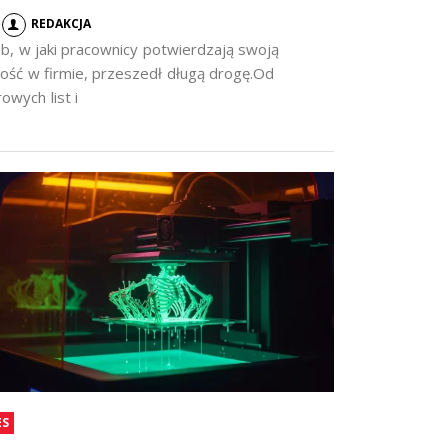
REDAKCJA
b, w jaki pracownicy potwierdzają swoją
ość w firmie, przeszedł długą drogę.Od
owych list i
ES