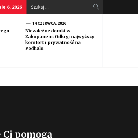
Szukaj:
ie 6, 2026
14 CZERWCA, 2026
wego
Niezależne domki w
Zakopanem: Odkryj najwyższy
komfort i prywatność na
Podhalu
e Ci pomogą