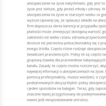
ubezpieczenie na życie natychmiast, gdy jest t
życie jest tańsze, gdy jesteś młody i zdrowy. W 
ubezpieczenia na życie w starszym wieku i w go
wyższe.Upewnij się, że opłacasz składki na ubez
firm dopuszcza okres karencji w przypadku opó
płatności może zmniejszyć dostępną wartość g
zależności od wieku i stanu zdrowia przywróceni
droższe niż pierwotna polisa.Skontaktuj się z 
innego źródła. Często różne rodzaje ubezpiecz
świadczeń pracowniczych. Polisy te są często t
grupową stawkę dla pracowników nabywających 
kanału. Zasady te często można rozszerzyć, ab
najwięcej informacji o ubezpieczeniach na życie.
pomocą profesjonalisty, musisz wiedzieć, o czy
podejmowanych decyzji.Wybór polisy ubezpieczen
i jeden sposobów na bałagan. Teraz, gdy zapozn
znacznie lepiej przygotowany do podejmowania
nawet jeśli niespodziewanie umrzesz.