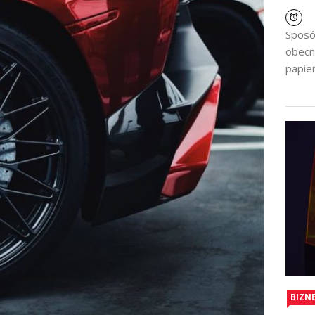
Sposó
obecn
papier
BIZN