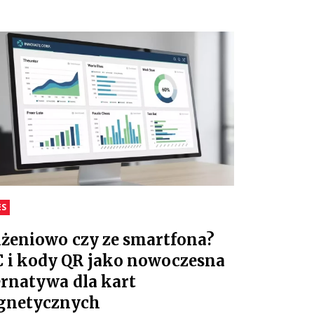
ES
iżeniowo czy ze smartfona?
 i kody QR jako nowoczesna
ernatywa dla kart
gnetycznych