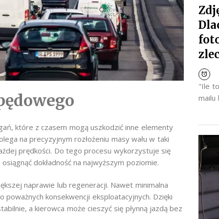
Zdj
Dla
fot
zle
"Ile 
pędowego
mailu
ań, które z czasem mogą uszkodzić inne elementy
lega na precyzyjnym rozłożeniu masy wału w taki
ażdej prędkości. Do tego procesu wykorzystuje się
 osiągnąć dokładność na najwyższym poziomie.
iększej naprawie lub regeneracji. Nawet minimalna
 poważnych konsekwencji eksploatacyjnych. Dzięki
tabilnie, a kierowca może cieszyć się płynną jazdą bez