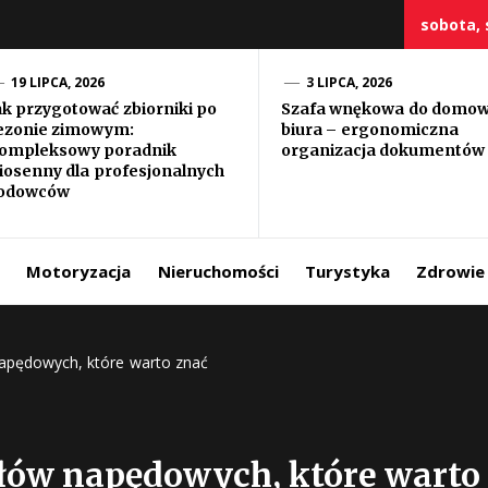
sobota, 
19 LIPCA, 2026
3 LIPCA, 2026
ak przygotować zbiorniki po
Szafa wnękowa do domo
ezonie zimowym:
biura – ergonomiczna
szczy
ompleksowy poradnik
organizacja dokumentów
iosenny dla profesjonalnych
odowców
Motoryzacja
Nieruchomości
Turystyka
Zdrowie
apędowych, które warto znać
łów napędowych, które warto