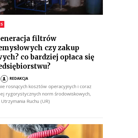
ES
eneracja filtrów
emysłowych czy zakup
ych? co bardziej opłaca się
edsiębiorstwu?
REDAKCJA
ie rosnących kosztów operacyjnych i coraz
iej rygorystycznych norm środowiskowych,
y Utrzymania Ruchu (UR)