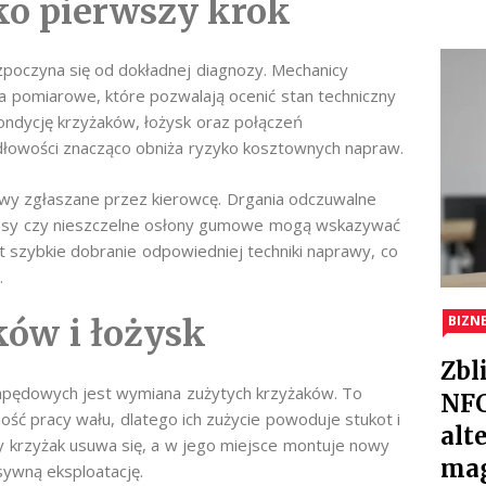
ko pierwszy krok
oczyna się od dokładnej diagnozy. Mechanicy
a pomiarowe, które pozwalają ocenić stan techniczny
ondycję krzyżaków, łożysk oraz połączeń
łowości znacząco obniża ryzyko kosztownych napraw.
awy zgłaszane przez kierowcę. Drgania odczuwalne
głosy czy nieszczelne osłony gumowe mogą wskazywać
t szybkie dobranie odpowiedniej techniki naprawy, co
.
BIZN
ów i łożysk
Zbl
napędowych jest wymiana zużytych krzyżaków. To
NFC
ość pracy wału, dlatego ich zużycie powoduje stukot i
alt
y krzyżak usuwa się, a w jego miejsce montuje nowy
ma
sywną eksploatację.