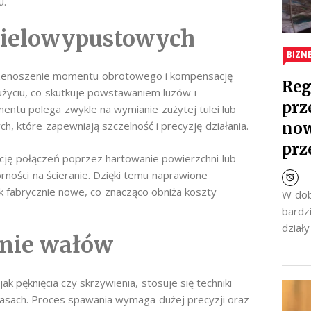
u.
wielowypustowych
BIZN
rzenoszenie momentu obrotowego i kompensację
Reg
życiu, co skutkuje powstawaniem luzów i
prz
ntu polega zwykle na wymianie zużytej tulei lub
now
, które zapewniają szczelność i precyzję działania.
prz
cję połączeń poprzez hartowanie powierzchni lub
ości na ścieranie. Dzięki temu naprawione
k fabrycznie nowe, co znacząco obniża koszty
W dob
bardz
dział
anie wałów
k pęknięcia czy skrzywienia, stosuje się techniki
rasach. Proces spawania wymaga dużej precyzji oraz