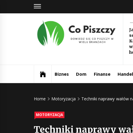
Skip
to
content
Co
J
s
Pi
K
w
Dowiedz się co piszczy w wielu branżach
h
Biznes
Dom
Finanse
Handel
Home
Motoryzacja
Techniki naprawy wałów n
MOTORYZACJA
Techniki naprawy wa