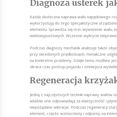
Diagnoza usterek ja
Każda skuteczna naprawa wału napędowego rozp
wykorzystują do tego specjalistyczne urządzeni
elementu. Sprawdza się m.in. wyważenie wału, k
wielowypustowych. Wczesne wykrycie nieprawid
Podczas diagnozy mechanik analizuje także obj
przy określonych prędkościach, metaliczne od
na konkretne problemy. Dzięki temu możliwe jes
skraca czas postoju pojazdu i zmniejsza wydatki
Regeneracja krzyżak
Jedną z najczęstszych technik naprawy wałów 
właśnie one odpowiadają za elastyczność i płynn
niepożądane wibracje. Podczas regeneracji star
element, często wzmocniony i odporny na inten