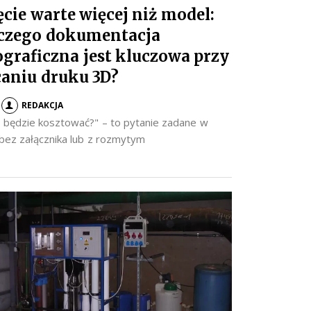
ęcie warte więcej niż model:
czego dokumentacja
ograficzna jest kluczowa przy
caniu druku 3D?
REDAKCJA
to będzie kosztować?" – to pytanie zadane w
 bez załącznika lub z rozmytym