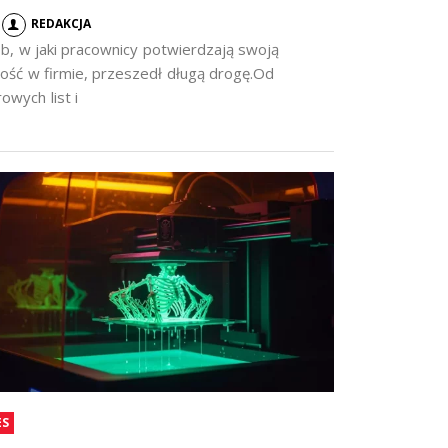
REDAKCJA
b, w jaki pracownicy potwierdzają swoją
ość w firmie, przeszedł długą drogę.Od
owych list i
ES