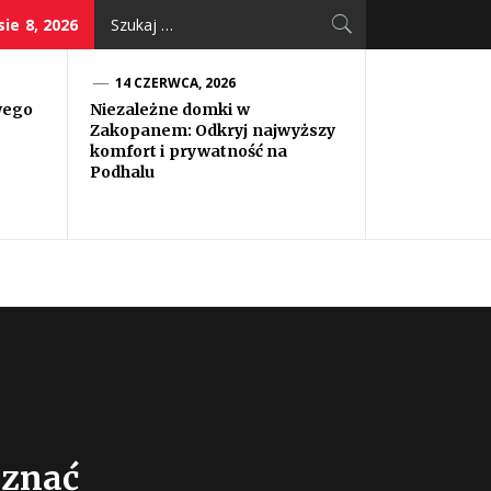
Szukaj:
sie 8, 2026
14 CZERWCA, 2026
wego
Niezależne domki w
Zakopanem: Odkryj najwyższy
komfort i prywatność na
Podhalu
 znać