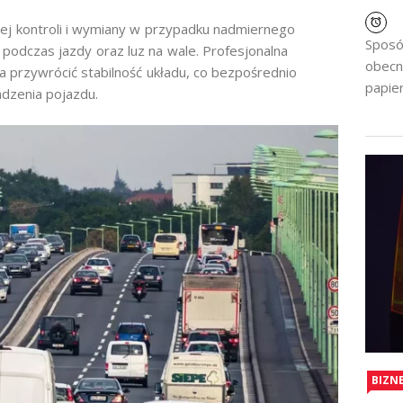
j kontroli i wymiany w przypadku nadmiernego
Sposó
 podczas jazdy oraz luz na wale. Profesjonalna
obecn
przywrócić stabilność układu, co bezpośrednio
papier
dzenia pojazdu.
BIZN