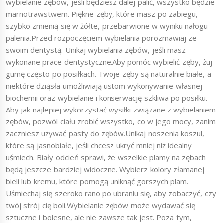
wybielanie zębów, jeśli będziesz dalej palić, wszystko będzie
marnotrawstwem. Piękne zęby, które masz po zabiegu,
szybko zmienią się w żółte, przebarwione w wyniku nałogu
palenia.Przed rozpoczęciem wybielania porozmawiaj ze
swoim dentystą. Unikaj wybielania zębów, jeśli masz
wykonane prace dentystyczne.Aby pomóc wybielić zęby, żuj
gumę często po posiłkach. Twoje zęby są naturalnie białe, a
niektóre dziąsła umożliwiają ustom wykonywanie własnej
biochemii oraz wybielanie i konserwację szkliwa po posiłku.
Aby jak najlepiej wykorzystać wysiłki związane z wybielaniem
zębów, pozwól ciału zrobić wszystko, co w jego mocy, zanim
zaczniesz używać pasty do zębów.Unikaj noszenia koszul,
które są jasnobiałe, jeśli chcesz ukryć mniej niż idealny
uśmiech. Biały odcień sprawi, że wszelkie plamy na zębach
będą jeszcze bardziej widoczne. Wybierz kolory złamanej
bieli lub kremu, które pomogą uniknąć gorszych plam.
Uśmiechaj się szeroko rano po ubraniu się, aby zobaczyć, czy
twój strój cię boli.Wybielanie zębów może wydawać się
sztuczne i bolesne, ale nie zawsze tak jest. Poza tym,