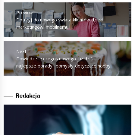
Nawigacja
wpisu
Previous
Previous
Dotrzyj do nowego świata klientów dzięki
post:
marketingowi mobilnemu
Next
Next
Dowiedz się czegoś nowego już dziś —
post:
najlepsze porady i pomysły dotyczące hobby
Redakcja