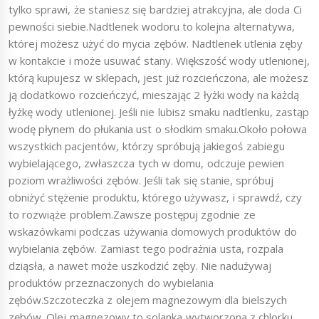
tylko sprawi, że staniesz się bardziej atrakcyjna, ale doda Ci
pewności siebie.Nadtlenek wodoru to kolejna alternatywa,
której możesz użyć do mycia zębów. Nadtlenek utlenia zęby
w kontakcie i może usuwać stany. Większość wody utlenionej,
którą kupujesz w sklepach, jest już rozcieńczona, ale możesz
ją dodatkowo rozcieńczyć, mieszając 2 łyżki wody na każdą
łyżkę wody utlenionej. Jeśli nie lubisz smaku nadtlenku, zastąp
wodę płynem do płukania ust o słodkim smaku.Około połowa
wszystkich pacjentów, którzy spróbują jakiegoś zabiegu
wybielającego, zwłaszcza tych w domu, odczuje pewien
poziom wrażliwości zębów. Jeśli tak się stanie, spróbuj
obniżyć stężenie produktu, którego używasz, i sprawdź, czy
to rozwiąże problem.Zawsze postępuj zgodnie ze
wskazówkami podczas używania domowych produktów do
wybielania zębów. Zamiast tego podrażnia usta, rozpala
dziąsła, a nawet może uszkodzić zęby. Nie nadużywaj
produktów przeznaczonych do wybielania
zębów.Szczoteczka z olejem magnezowym dla bielszych
zębów. Olej magnezowy to solanka wytworzona z chlorku