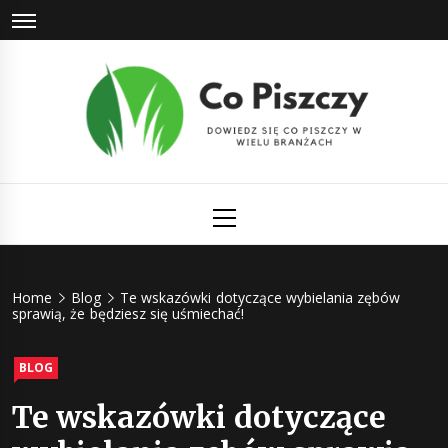
Skip
to
content
Co Piszczy
Dowiedz się co piszczy w wielu branżach
Primary
Menu
Home
Blog
Te wskazówki dotyczące wybielania zębów
sprawią, że będziesz się uśmiechać!
BLOG
Te wskazówki dotyczące