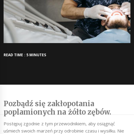
READ TIME : 5 MINUTES
Pozbądź się zakłopotania
poplamionych na żółto zębów.
Postępuj zgodnie z tym przewodnikiem, aby osiągnąć
uśmiech swoich marzeń przy odrobinie czasu i wysiłku. Nie