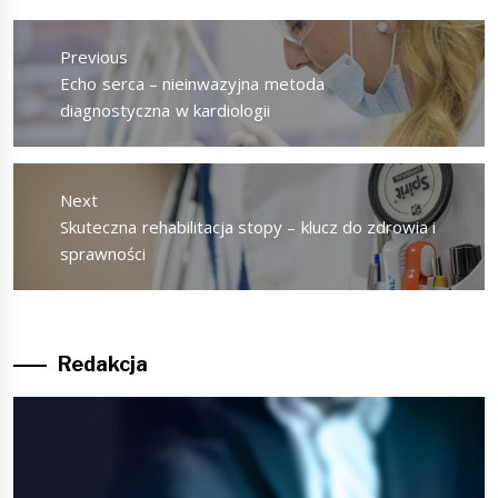
Nawigacja
wpisu
Previous
Previous
Echo serca – nieinwazyjna metoda
post:
diagnostyczna w kardiologii
Next
Next
Skuteczna rehabilitacja stopy – klucz do zdrowia i
post:
sprawności
Redakcja