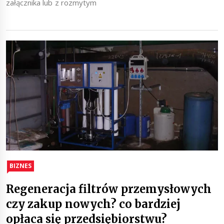
załącznika lub z rozmytym
BIZNES
Regeneracja filtrów przemysłowych
czy zakup nowych? co bardziej
opłaca się przedsiębiorstwu?