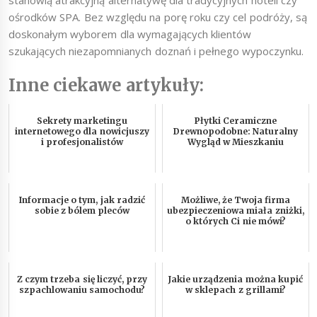
stanowią atrakcyjną alternatywę dla tradycyjnych hoteli czy
ośrodków SPA. Bez względu na porę roku czy cel podróży, są
doskonałym wyborem dla wymagających klientów
szukających niezapomnianych doznań i pełnego wypoczynku.
Inne ciekawe artykuły:
Sekrety marketingu
Płytki Ceramiczne
internetowego dla nowicjuszy
Drewnopodobne: Naturalny
i profesjonalistów
Wygląd w Mieszkaniu
Informacje o tym, jak radzić
Możliwe, że Twoja firma
sobie z bólem pleców
ubezpieczeniowa miała zniżki,
o których Ci nie mówi?
Z czym trzeba się liczyć, przy
Jakie urządzenia można kupić
szpachlowaniu samochodu?
w sklepach z grillami?