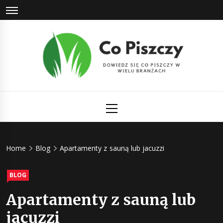
Skip
to
content
Co Piszczy
Dowiedz się co piszczy w wielu branżach
Primary
Menu
Home
Blog
Apartamenty z sauną lub jacuzzi
BLOG
Apartamenty z sauną lub
jacuzzi