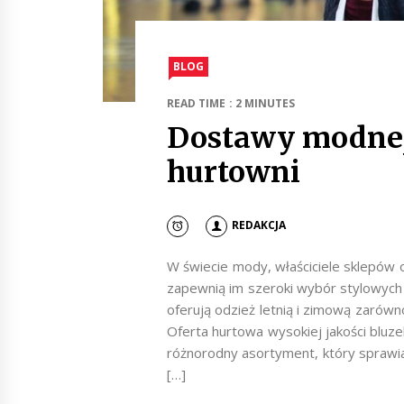
BLOG
READ TIME : 2 MINUTES
Dostawy modnej
hurtowni
REDAKCJA
W świecie mody, właściciele sklepów
zapewnią im szeroki wybór stylowych
oferują odzież letnią i zimową zarówno 
Oferta hurtowa wysokiej jakości bluz
różnorodny asortyment, który sprawia
[…]