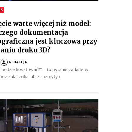
ES
ęcie warte więcej niż model:
czego dokumentacja
ograficzna jest kluczowa przy
caniu druku 3D?
REDAKCJA
to będzie kosztować?" – to pytanie zadane w
 bez załącznika lub z rozmytym