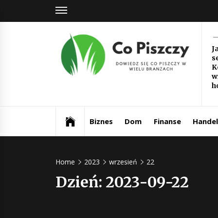
Skip
to
content
Co
J
s
Pi
K
w
Dowiedz się co piszczy w wielu branżach
h
Biznes
Dom
Finanse
Handel
Home
2023
wrzesień
22
Dzień:
2023-09-22