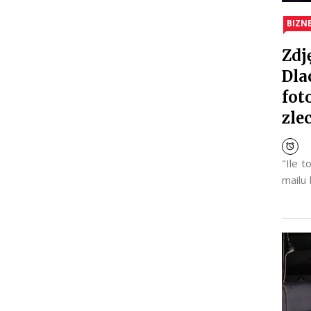
BIZN
Zdj
Dla
fot
zle
"Ile 
mailu