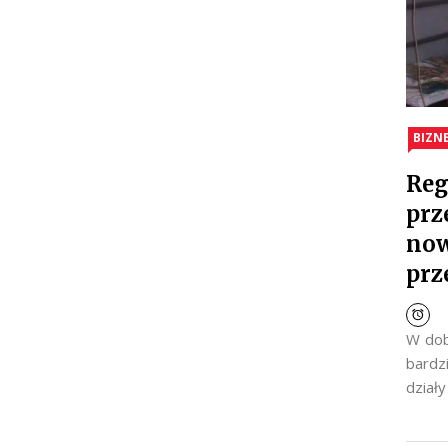
BIZN
Reg
prz
now
prz
W dob
bardz
dział