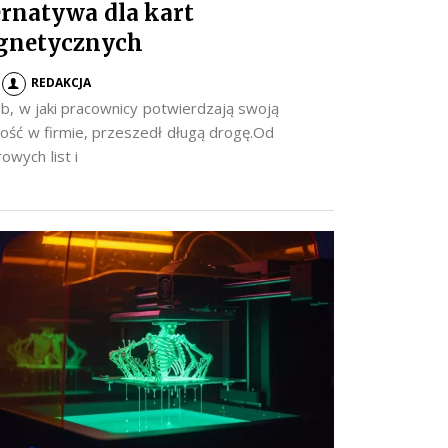
ernatywa dla kart
gnetycznych
REDAKCJA
b, w jaki pracownicy potwierdzają swoją
ość w firmie, przeszedł długą drogę.Od
owych list i