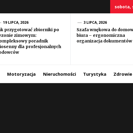
sobota, 
19 LIPCA, 2026
3 LIPCA, 2026
ak przygotować zbiorniki po
Szafa wnękowa do domo
ezonie zimowym:
biura – ergonomiczna
szczy
ompleksowy poradnik
organizacja dokumentów
iosenny dla profesjonalnych
odowców
Motoryzacja
Nieruchomości
Turystyka
Zdrowie