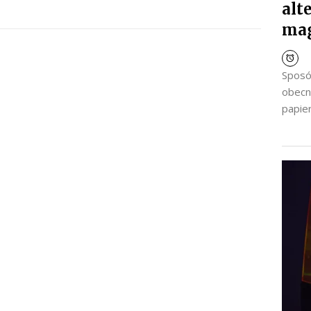
alt
ma
Sposó
obecn
papier