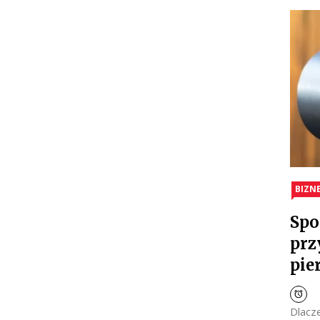
BIZN
Spo
prz
pie
Dlacz