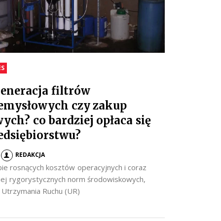
ES
eneracja filtrów
emysłowych czy zakup
ych? co bardziej opłaca się
edsiębiorstwu?
REDAKCJA
ie rosnących kosztów operacyjnych i coraz
iej rygorystycznych norm środowiskowych,
y Utrzymania Ruchu (UR)