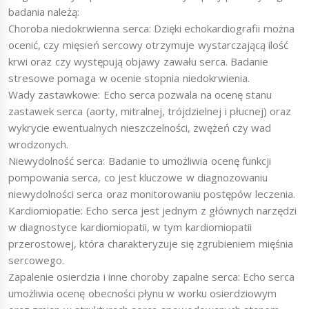
badania należą:
Choroba niedokrwienna serca: Dzięki echokardiografii można
ocenić, czy mięsień sercowy otrzymuje wystarczającą ilość
krwi oraz czy występują objawy zawału serca. Badanie
stresowe pomaga w ocenie stopnia niedokrwienia.
Wady zastawkowe: Echo serca pozwala na ocenę stanu
zastawek serca (aorty, mitralnej, trójdzielnej i płucnej) oraz
wykrycie ewentualnych nieszczelności, zwężeń czy wad
wrodzonych.
Niewydolność serca: Badanie to umożliwia ocenę funkcji
pompowania serca, co jest kluczowe w diagnozowaniu
niewydolności serca oraz monitorowaniu postępów leczenia.
Kardiomiopatie: Echo serca jest jednym z głównych narzędzi
w diagnostyce kardiomiopatii, w tym kardiomiopatii
przerostowej, która charakteryzuje się zgrubieniem mięśnia
sercowego.
Zapalenie osierdzia i inne choroby zapalne serca: Echo serca
umożliwia ocenę obecności płynu w worku osierdziowym