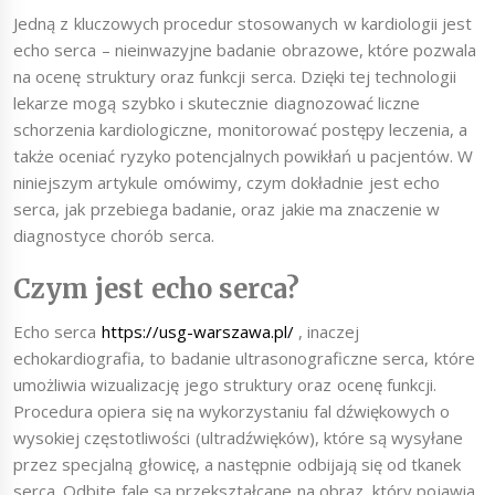
Jedną z kluczowych procedur stosowanych w kardiologii jest
echo serca – nieinwazyjne badanie obrazowe, które pozwala
na ocenę struktury oraz funkcji serca. Dzięki tej technologii
lekarze mogą szybko i skutecznie diagnozować liczne
schorzenia kardiologiczne, monitorować postępy leczenia, a
także oceniać ryzyko potencjalnych powikłań u pacjentów. W
niniejszym artykule omówimy, czym dokładnie jest echo
serca, jak przebiega badanie, oraz jakie ma znaczenie w
diagnostyce chorób serca.
Czym jest echo serca?
Echo serca
https://usg-warszawa.pl/
, inaczej
echokardiografia, to badanie ultrasonograficzne serca, które
umożliwia wizualizację jego struktury oraz ocenę funkcji.
Procedura opiera się na wykorzystaniu fal dźwiękowych o
wysokiej częstotliwości (ultradźwięków), które są wysyłane
przez specjalną głowicę, a następnie odbijają się od tkanek
serca. Odbite fale są przekształcane na obraz, który pojawia