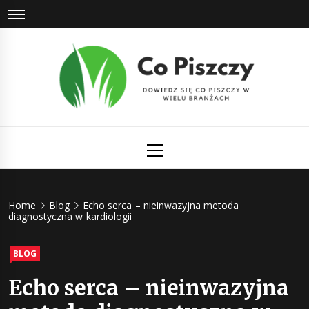
Skip
to
content
Co Piszczy
Dowiedz się co piszczy w wielu branżach
Primary
Menu
Home
Blog
Echo serca – nieinwazyjna metoda
diagnostyczna w kardiologii
BLOG
Echo serca – nieinwazyjna