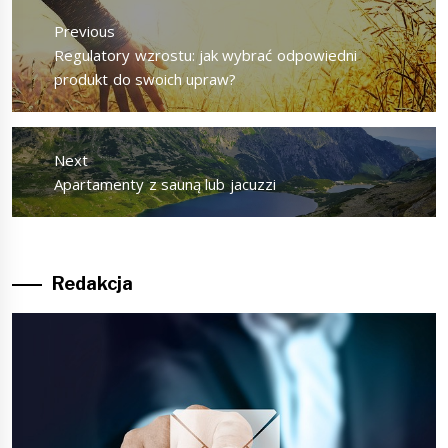
wpisu
Previous
Previous
Regulatory wzrostu: jak wybrać odpowiedni
post:
produkt do swoich upraw?
Next
Next
Apartamenty z sauną lub jacuzzi
post:
Redakcja