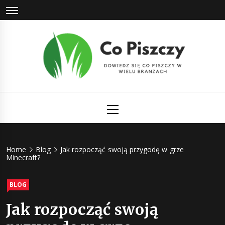
Skip
to
content
Co Piszczy
Dowiedz się co piszczy w wielu branżach
Primary
Menu
Home
Blog
Jak rozpocząć swoją przygodę w grze
Minecraft?
BLOG
Jak rozpocząć swoją