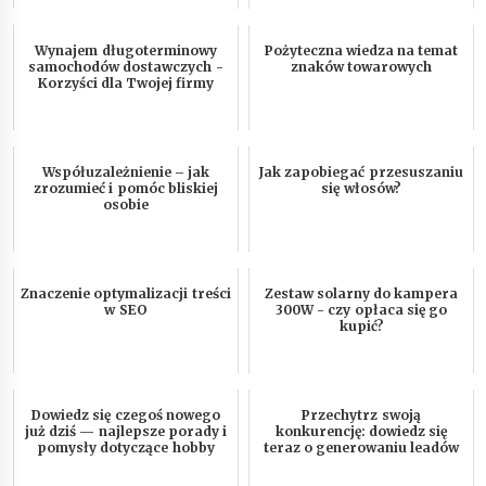
Wynajem długoterminowy
Pożyteczna wiedza na temat
samochodów dostawczych -
znaków towarowych
Korzyści dla Twojej firmy
Współuzależnienie – jak
Jak zapobiegać przesuszaniu
zrozumieć i pomóc bliskiej
się włosów?
osobie
Znaczenie optymalizacji treści
Zestaw solarny do kampera
w SEO
300W - czy opłaca się go
kupić?
Dowiedz się czegoś nowego
Przechytrz swoją
już dziś — najlepsze porady i
konkurencję: dowiedz się
pomysły dotyczące hobby
teraz o generowaniu leadów