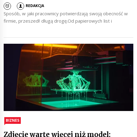
REDAKCJA
Sposób, w jaki pracownicy potwierdzają swoją obecność w
firmie, przeszedł długą drogę.Od papierowych list i
BIZNES
Zdjęcie warte więcej niż model: