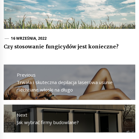
16 WRZEŚNIA, 2022
Czy stosowanie fungicydów jest konieczne?
Nawigacja
wpisu
Previous
Previous
Trwała i skuteczna depilacja laserowa usunie
post:
niechciane włoski na długo
Next
Next
Jak wybrać firmy budowlane?
post: