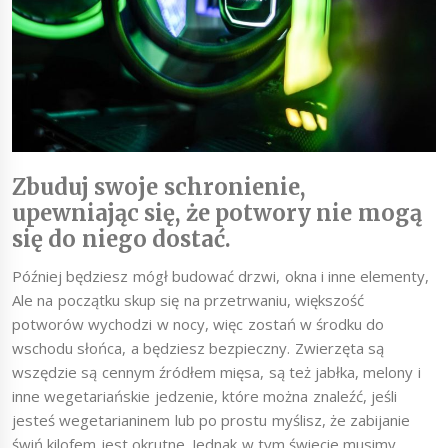
Zbuduj swoje schronienie,
upewniając się, że potwory nie mogą
się do niego dostać.
Później będziesz mógł budować drzwi, okna i inne elementy,
Ale na początku skup się na przetrwaniu, większość
potworów wychodzi w nocy, więc zostań w środku do
wschodu słońca, a będziesz bezpieczny. Zwierzęta są
wszędzie są cennym źródłem mięsa, są też jabłka, melony i
inne wegetariańskie jedzenie, które można znaleźć, jeśli
jesteś wegetarianinem lub po prostu myślisz, że zabijanie
świń kilofem jest okrutne. Jednak w tym świecie musimy