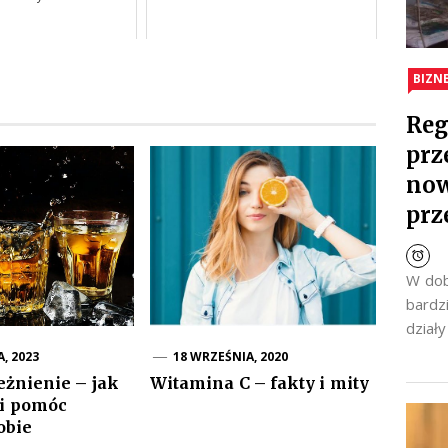
BIZN
Reg
prz
now
prz
W dob
bardz
dział
, 2023
18 WRZEŚNIA, 2020
żnienie – jak
Witamina C – fakty i mity
 i pomóc
obie