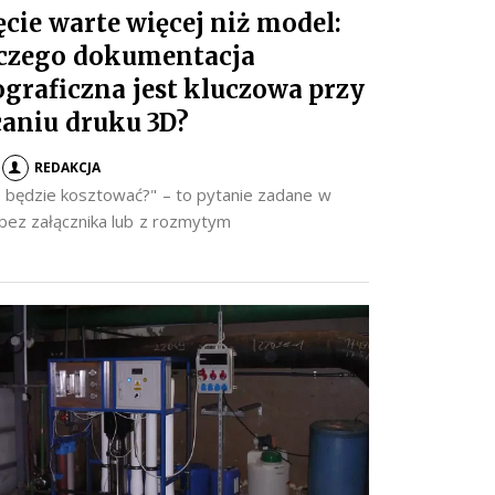
ęcie warte więcej niż model:
czego dokumentacja
ograficzna jest kluczowa przy
caniu druku 3D?
REDAKCJA
to będzie kosztować?" – to pytanie zadane w
 bez załącznika lub z rozmytym