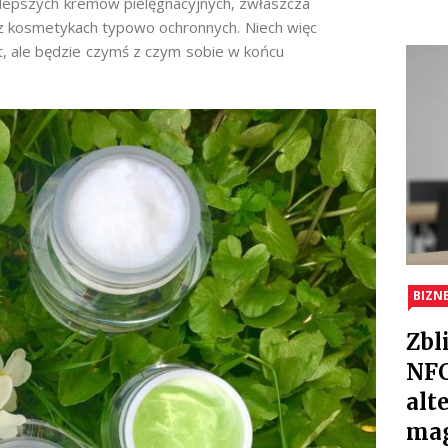
epszych kremów pielęgnacyjnych, zwłaszcza
z kosmetykach typowo ochronnych. Niech więc
kt, ale będzie czymś z czym sobie w końcu
BIZN
Zbl
NFC
alt
ma