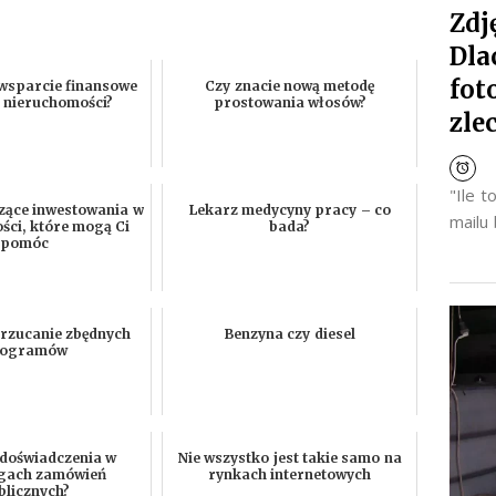
Zdj
Dla
fot
 wsparcie finansowe
Czy znacie nową metodę
 nieruchomości?
prostowania włosów?
zle
"Ile 
zące inwestowania w
Lekarz medycyny pracy – co
mailu
ści, które mogą Ci
bada?
pomóc
zrzucanie zbędnych
Benzyna czy diesel
logramów
 doświadczenia w
Nie wszystko jest takie samo na
gach zamówień
rynkach internetowych
blicznych?