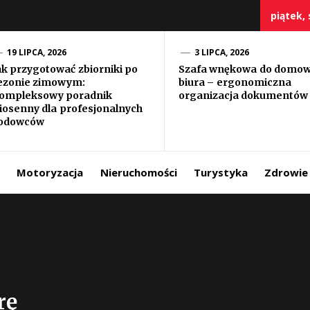
piątek, 
19 LIPCA, 2026
3 LIPCA, 2026
ak przygotować zbiorniki po
Szafa wnękowa do domo
ezonie zimowym:
biura – ergonomiczna
szczy
ompleksowy poradnik
organizacja dokumentów
iosenny dla profesjonalnych
odowców
Motoryzacja
Nieruchomości
Turystyka
Zdrowie
rę