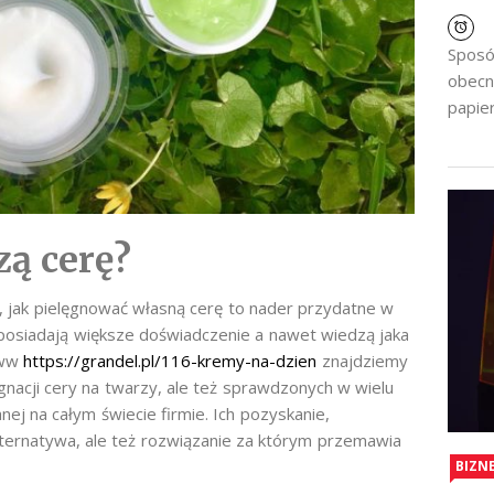
Sposó
obecn
papier
zą cerę?
m, jak pielęgnować własną cerę to nader przydatne w
e posiadają większe doświadczenie a nawet wiedzą jaka
www
https://grandel.pl/116-kremy-na-dzien
znajdziemy
gnacji cery na twarzy, ale też sprawdzonych w wielu
ej na całym świecie firmie. Ich pozyskanie,
lternatywa, ale też rozwiązanie za którym przemawia
BIZN