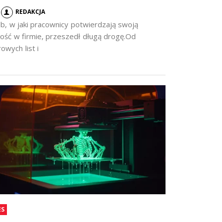
REDAKCJA
b, w jaki pracownicy potwierdzają swoją
ość w firmie, przeszedł długą drogę.Od
owych list i
ES