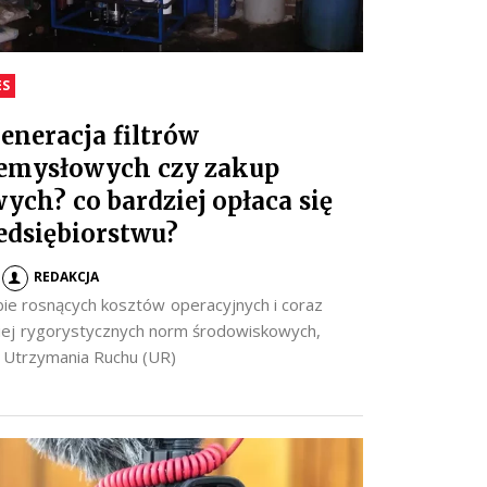
ES
eneracja filtrów
emysłowych czy zakup
ych? co bardziej opłaca się
edsiębiorstwu?
REDAKCJA
ie rosnących kosztów operacyjnych i coraz
iej rygorystycznych norm środowiskowych,
y Utrzymania Ruchu (UR)