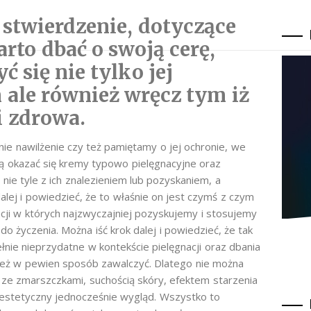
 stwierdzenie, dotyczące
arto dbać o swoją cerę,
 się nie tylko jej
ale również wręcz tym iż
i zdrowa.
ie nawilżenie czy też pamiętamy o jej ochronie, we
 okazać się kremy typowo pielęgnacyjne oraz
ie tyle z ich znalezieniem lub pozyskaniem, a
ej i powiedzieć, że to właśnie on jest czymś z czym
acji w których najzwyczajniej pozyskujemy i stosujemy
do życzenia. Można iść krok dalej i powiedzieć, że tak
łnie nieprzydatne w kontekście pielęgnacji oraz dbania
 też w pewien sposób zawalczyć. Dlatego nie można
ę ze zmarszczkami, suchością skóry, efektem starzenia
j estetyczny jednocześnie wygląd. Wszystko to