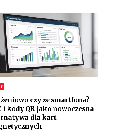
ES
iżeniowo czy ze smartfona?
 i kody QR jako nowoczesna
ernatywa dla kart
gnetycznych