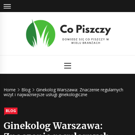
Skip
to
content
Co Piszczy
Dowiedz się co piszczy w wielu branżach
Primary
Menu
Home
Blog
Ginekolog Warszawa: Znaczenie regularnych
wizyt i najważniejsze usługi ginekologiczne
BLOG
Ginekolog Warszawa: