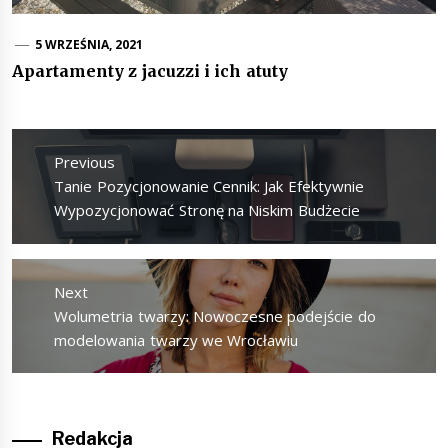
5 WRZEŚNIA, 2021
Apartamenty z jacuzzi i ich atuty
Nawigacja
wpisu
Previous
Previous
Tanie Pozycjonowanie Cennik: Jak Efektywnie
post:
Wypozycjonować Stronę na Niskim Budżecie
Next
Next
Wolumetria twarzy: Nowoczesne podejście do
post:
modelowania twarzy we Wrocławiu
Redakcja