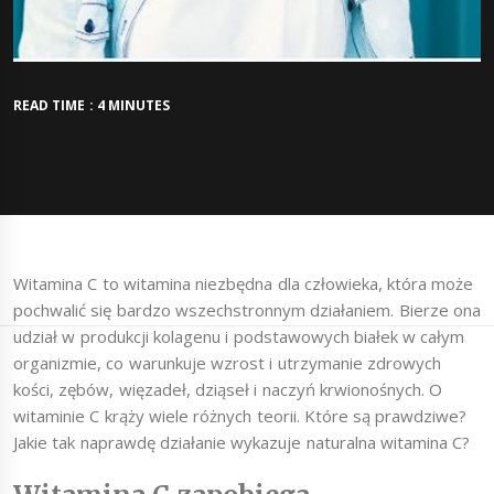
READ TIME : 4 MINUTES
Witamina C to witamina niezbędna dla człowieka, która może
pochwalić się bardzo wszechstronnym działaniem. Bierze ona
udział w produkcji kolagenu i podstawowych białek w całym
organizmie, co warunkuje wzrost i utrzymanie zdrowych
kości, zębów, więzadeł, dziąseł i naczyń krwionośnych. O
witaminie C krąży wiele różnych teorii. Które są prawdziwe?
Jakie tak naprawdę działanie wykazuje naturalna witamina C?