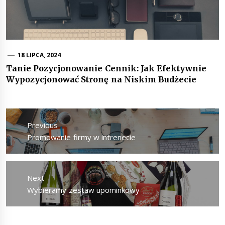
18 LIPCA, 2024
Tanie Pozycjonowanie Cennik: Jak Efektywnie
Wypozycjonować Stronę na Niskim Budżecie
Nawigacja
wpisu
Previous
Previous
Promowanie firmy w intrenecie
post:
Next
Next
Wybieramy zestaw upominkowy
post: