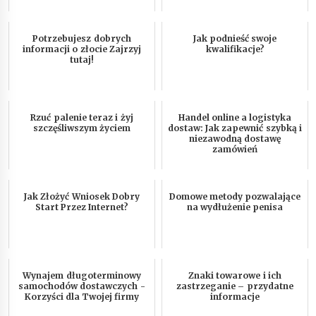
Potrzebujesz dobrych
Jak podnieść swoje
informacji o złocie Zajrzyj
kwalifikacje?
tutaj!
Rzuć palenie teraz i żyj
Handel online a logistyka
szczęśliwszym życiem
dostaw: Jak zapewnić szybką i
niezawodną dostawę
zamówień
Jak Złożyć Wniosek Dobry
Domowe metody pozwalające
Start Przez Internet?
na wydłużenie penisa
Wynajem długoterminowy
Znaki towarowe i ich
samochodów dostawczych -
zastrzeganie – przydatne
Korzyści dla Twojej firmy
informacje