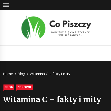
Skip
to
content
Co Piszczy
Dowiedz się co piszczy w wielu branżach
Primary
Menu
Home
Blog
Witamina C – fakty i mity
BLOG
ZDROWIE
Witamina C – fakty i mity