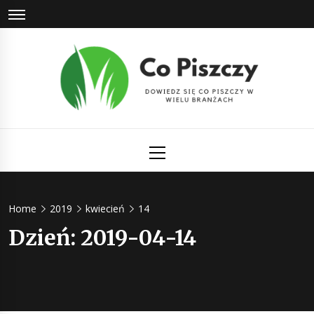
Skip
to
content
Co Piszczy
Dowiedz się co piszczy w wielu branżach
Primary
Menu
Home
2019
kwiecień
14
Dzień:
2019-04-14