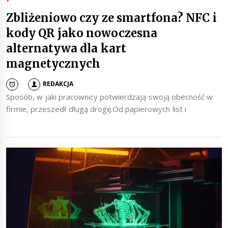
Zbliżeniowo czy ze smartfona? NFC i
kody QR jako nowoczesna
alternatywa dla kart
magnetycznych
REDAKCJA
Sposób, w jaki pracownicy potwierdzają swoją obecność w
firmie, przeszedł długą drogę.Od papierowych list i