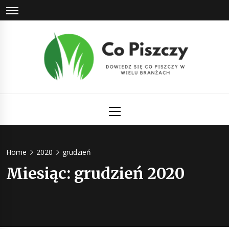
Skip
to
content
Co Piszczy
Dowiedz się co piszczy w wielu branżach
Primary
Menu
Home
2020
grudzień
Miesiąc:
grudzień 2020