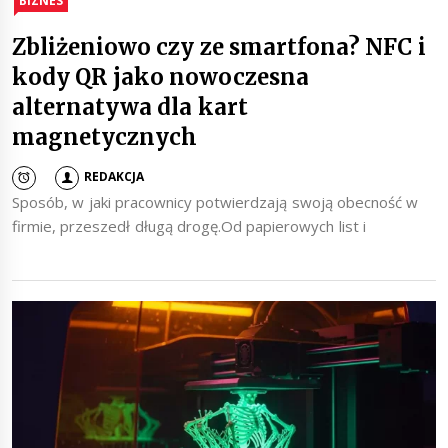
BIZNES
Zbliżeniowo czy ze smartfona? NFC i
kody QR jako nowoczesna
alternatywa dla kart
magnetycznych
REDAKCJA
Sposób, w jaki pracownicy potwierdzają swoją obecność w
firmie, przeszedł długą drogę.Od papierowych list i