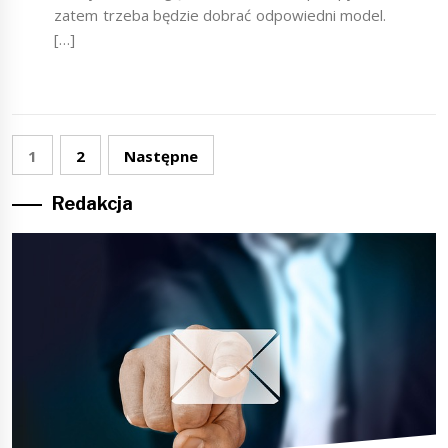
zatem trzeba będzie dobrać odpowiedni model.
[…]
Stronicowanie
1
2
Następne
wpisów
Redakcja