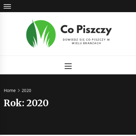
Skip
to
content
Co Piszczy
Dowiedz się co piszczy w wielu branżach
Primary
Menu
Home
2020
Rok:
2020