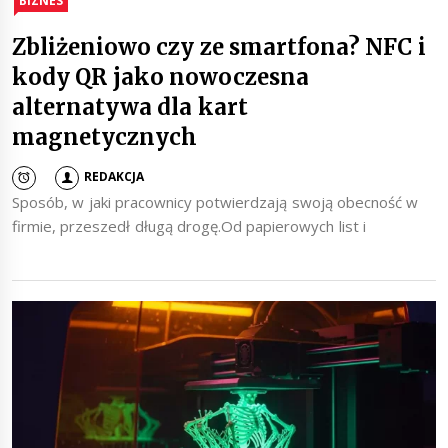
BIZNES
Zbliżeniowo czy ze smartfona? NFC i
kody QR jako nowoczesna
alternatywa dla kart
magnetycznych
REDAKCJA
Sposób, w jaki pracownicy potwierdzają swoją obecność w
firmie, przeszedł długą drogę.Od papierowych list i