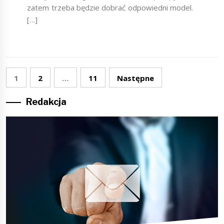
zatem trzeba będzie dobrać odpowiedni model.
[…]
Stronicowanie
1
2
…
11
Następne
wpisów
Redakcja