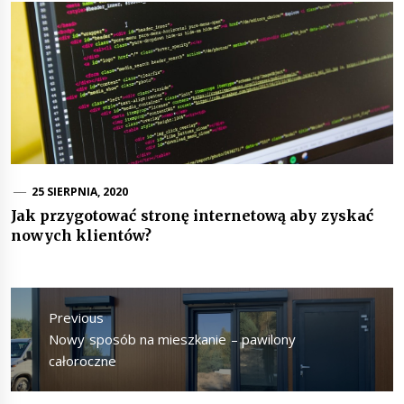
25 SIERPNIA, 2020
Jak przygotować stronę internetową aby zyskać
nowych klientów?
Nawigacja
wpisu
Previous
Previous
Nowy sposób na mieszkanie – pawilony
post:
całoroczne