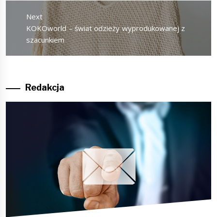
Next
Next
KOKOworld – świat odzieży wyprodukowanej z
post:
szacunkiem
Redakcja