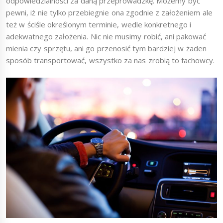
odpowiedzialności za daną przeprowadzkę. Możemy być
pewni, iż nie tylko przebiegnie ona zgodnie z założeniem ale
też w ściśle określonym terminie, wedle konkretnego i
adekwatnego założenia. Nic nie musimy robić, ani pakować
mienia czy sprzętu, ani go przenosić tym bardziej w żaden
sposób transportować, wszystko za nas zrobią to fachowcy.