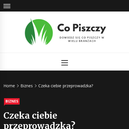
Skip
to
content
Co Piszczy
Dowiedz się co piszczy w wielu branżach
Primary
Menu
Home
Biznes
Czeka ciebie przeprowadzka?
BIZNES
Czeka ciebie
przeprowadzka?