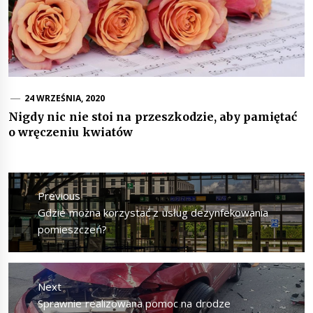
24 WRZEŚNIA, 2020
Nigdy nic nie stoi na przeszkodzie, aby pamiętać
o wręczeniu kwiatów
Nawigacja
wpisu
Previous
Previous
Gdzie można korzystać z usług dezynfekowania
post:
pomieszczeń?
Next
Next
Sprawnie realizowana pomoc na drodze