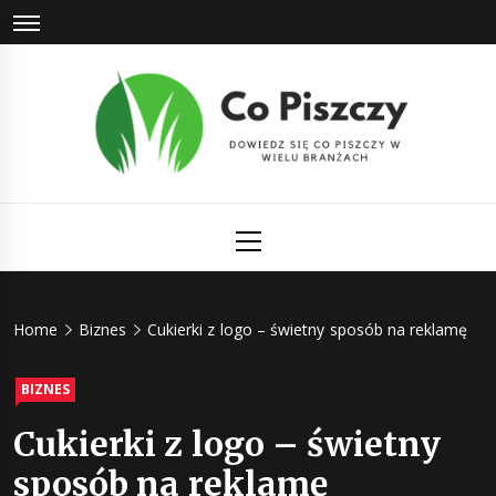
Skip
to
content
Co Piszczy
Dowiedz się co piszczy w wielu branżach
Primary
Menu
Home
Biznes
Cukierki z logo – świetny sposób na reklamę
BIZNES
Cukierki z logo – świetny
sposób na reklamę