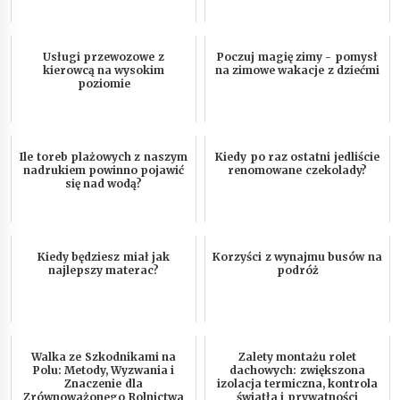
Usługi przewozowe z
Poczuj magię zimy - pomysł
kierowcą na wysokim
na zimowe wakacje z dziećmi
poziomie
Ile toreb plażowych z naszym
Kiedy po raz ostatni jedliście
nadrukiem powinno pojawić
renomowane czekolady?
się nad wodą?
Kiedy będziesz miał jak
Korzyści z wynajmu busów na
najlepszy materac?
podróż
Walka ze Szkodnikami na
Zalety montażu rolet
Polu: Metody, Wyzwania i
dachowych: zwiększona
Znaczenie dla
izolacja termiczna, kontrola
Zrównoważonego Rolnictwa
światła i prywatności