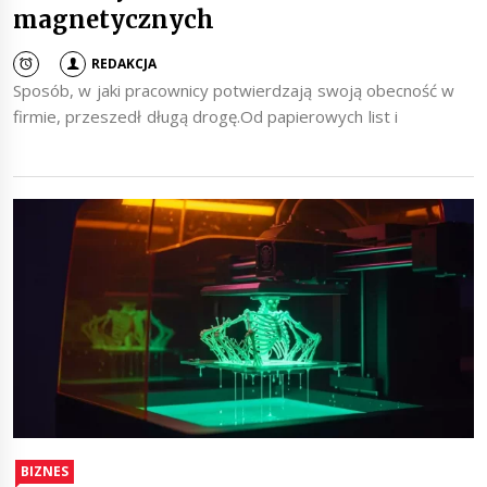
magnetycznych
REDAKCJA
Sposób, w jaki pracownicy potwierdzają swoją obecność w
firmie, przeszedł długą drogę.Od papierowych list i
BIZNES