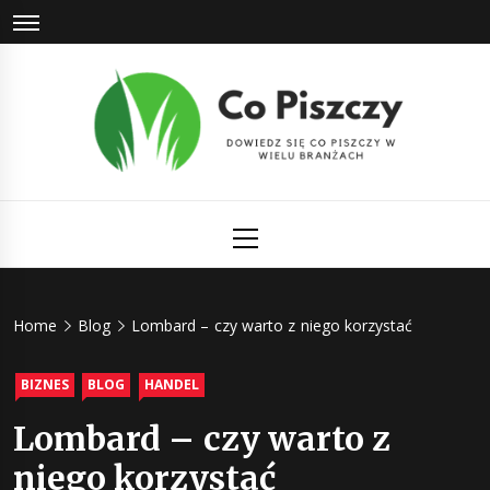
Skip
to
content
Co Piszczy
Dowiedz się co piszczy w wielu branżach
Primary
Menu
Home
Blog
Lombard – czy warto z niego korzystać
BIZNES
BLOG
HANDEL
Lombard – czy warto z
niego korzystać