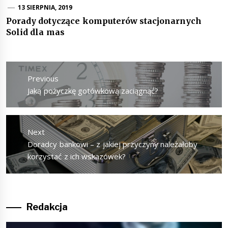
13 SIERPNIA, 2019
Porady dotyczące komputerów stacjonarnych
Solid dla mas
Nawigacja
wpisu
Previous
Previous
Jaką pożyczkę gotówkową zaciągnąć?
post:
Next
Next
Doradcy bankowi – z jakiej przyczyny należałoby
post:
korzystać z ich wskazówek?
Redakcja