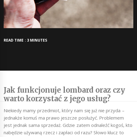
READ TIME : 3 MINUTES
Jak funkcjonuje lombard oraz czy
warto korzystać z jego usług?
Niekiedy mamy przedmiot, który nam się już nie przyda –
jednakże komuś ma prawo jeszcze posłużyć. Problemem
jest jednak sama sprzedaż. Gdzie zatem odnaleźć kogoś, kto
nabędzie używaną rzecz i zapłaci od razu? Słowo klucz to