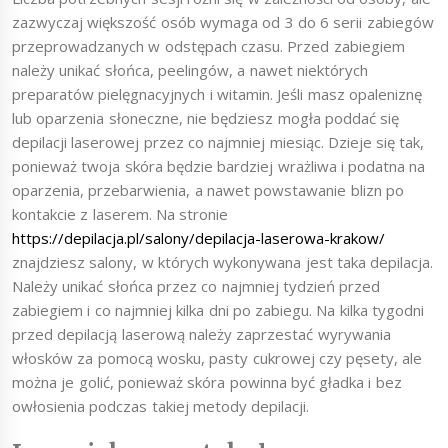
zazwyczaj większość osób wymaga od 3 do 6 serii zabiegów
przeprowadzanych w odstępach czasu. Przed zabiegiem
należy unikać słońca, peelingów, a nawet niektórych
preparatów pielęgnacyjnych i witamin. Jeśli masz opaleniznę
lub oparzenia słoneczne, nie będziesz mogła poddać się
depilacji laserowej przez co najmniej miesiąc. Dzieje się tak,
ponieważ twoja skóra będzie bardziej wrażliwa i podatna na
oparzenia, przebarwienia, a nawet powstawanie blizn po
kontakcie z laserem. Na stronie
https://depilacja.pl/salony/depilacja-laserowa-krakow/
znajdziesz salony, w których wykonywana jest taka depilacja.
Należy unikać słońca przez co najmniej tydzień przed
zabiegiem i co najmniej kilka dni po zabiegu. Na kilka tygodni
przed depilacją laserową należy zaprzestać wyrywania
włosków za pomocą wosku, pasty cukrowej czy pęsety, ale
można je golić, ponieważ skóra powinna być gładka i bez
owłosienia podczas takiej metody depilacji.