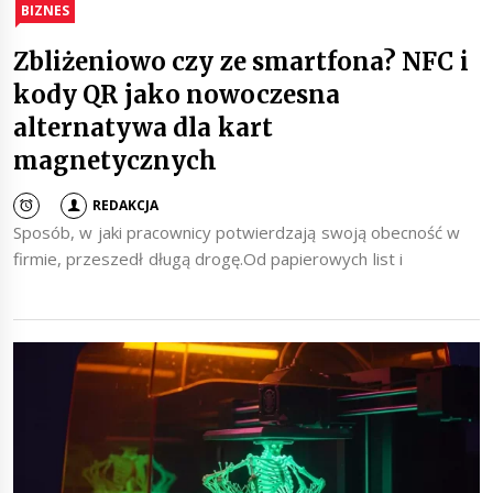
BIZNES
Zbliżeniowo czy ze smartfona? NFC i
kody QR jako nowoczesna
alternatywa dla kart
magnetycznych
REDAKCJA
Sposób, w jaki pracownicy potwierdzają swoją obecność w
firmie, przeszedł długą drogę.Od papierowych list i