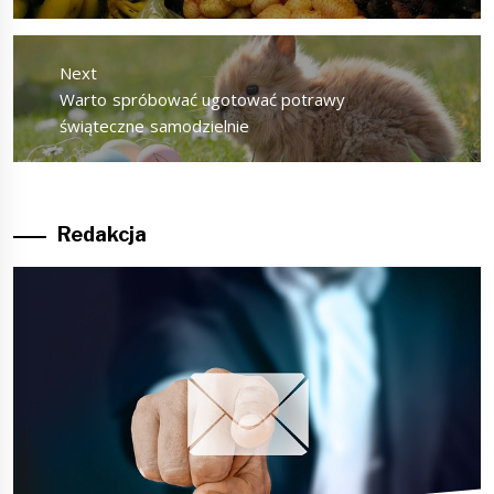
Next
Next
Warto spróbować ugotować potrawy
post:
świąteczne samodzielnie
Redakcja