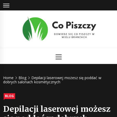
Skip
to
content
Co Piszczy
Dowiedz się co piszczy w wielu branżach
Primary
Menu
Home
Blog
Depilacji laserowej możesz się poddać w
dobrych salonach kosmetycznych
BLOG
Depilacji laserowej możesz