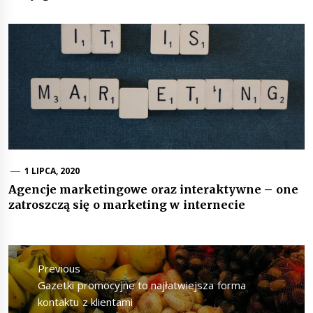
1 LIPCA, 2020
Agencje marketingowe oraz interaktywne – one
zatroszczą się o marketing w internecie
Nawigacja
wpisu
Previous
Previous
Gazetki promocyjne to najłatwiejsza forma
post:
kontaktu z klientami