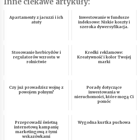
Inne ciekawe artykuły:
Apartamenty z jacuzzi i ich
Inwestowanie w fundusze
atuty
indeksowe: Niskie koszty i
szeroka dywersyfikacja.
Stosowanie herbicydów i
Kredki reklamowe:
regulatorów wzrostu w
Kreatywność i kolor Twojej
rolnictwie
marki
Czy już prowadzisz wojnę z
Porady dotyczące
powojem polnym?
inwestowania w
nieruchomości, które mogą Ci
pomóc
Przeprowadź świetną
Wygodna kurtka puchowa
internetową kampanię
marketingową z tymi
wskazówkami