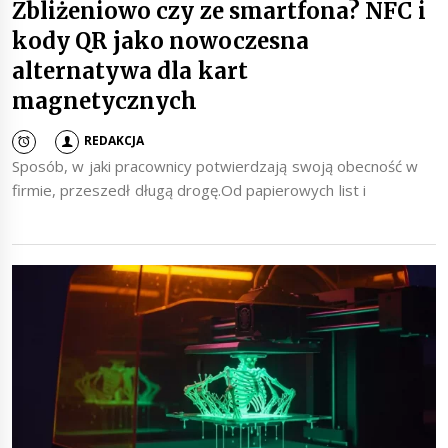
Zbliżeniowo czy ze smartfona? NFC i
kody QR jako nowoczesna
alternatywa dla kart
magnetycznych
REDAKCJA
Sposób, w jaki pracownicy potwierdzają swoją obecność w
firmie, przeszedł długą drogę.Od papierowych list i