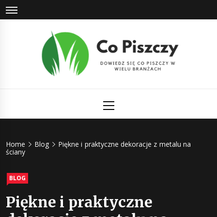
Skip
to
content
Co Piszczy
Dowiedz się co piszczy w wielu branżach
Primary
Menu
Home
Blog
Piękne i praktyczne dekoracje z metalu na
ściany
BLOG
Piękne i praktyczne