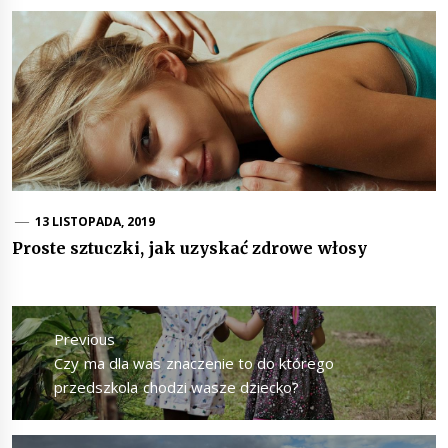
13 LISTOPADA, 2019
Proste sztuczki, jak uzyskać zdrowe włosy
Nawigacja
wpisu
Previous
Previous
Czy ma dla was znaczenie to do którego
post:
przedszkola chodzi wasze dziecko?